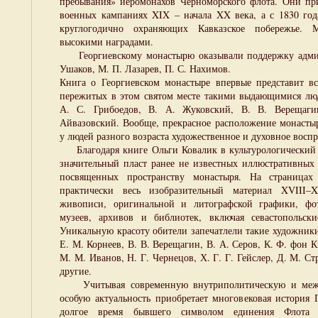
пребывания» иеромонахов Черноморского флота. Они пр
военных кампаниях XIX – начала XX века, а с 1830 год
круглогодично охраняющих Кавказское побережье.
высокими наградами.
Георгиевскому монастырю оказывали поддержку адмир
Ушаков, М. П. Лазарев, П. С. Нахимов.
Книга о Георгиевском монастыре впервые представит в
пережитых в этом святом месте такими выдающимися лю
А. С. Грибоедов, В. А. Жуковский, В. В. Верещаги
Айвазовский. Вообще, прекрасное расположение монасты
у людей разного возраста художественное и духовное восп
Благодаря книге Ольги Ковалик в культурологический 
значительный пласт ранее не известных иллюстративных 
посвященных пространству монастыря. На страницах 
практически весь изобразительный материал XVIII–X
живописи, оригинальной и литографской графики, фо
музеев, архивов и библиотек, включая севастопольски
Уникальную красоту обители запечатлели такие художники
Е. М. Корнеев, В. В. Верещагин, В. А. Серов, К. Ф. фон К
М. М. Иванов, Н. Г. Чернецов, Х. Г. Г. Гейслер, Д. М. Ст
другие.
Учитывая современную внутриполитическую и межд
особую актуальность приобретает многовековая история 
долгое время бывшего символом единения Флота 