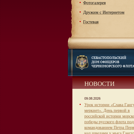
Фотогалерея
Дружим с Интернетом
Гостевая
НОВОСТИ
09.08.2026
Урок истории «Слава Гангу
меркнет». День первой в
российской истории морск
победы русского флота под
командованием Петра Пер
над шведами у мыса Гангу