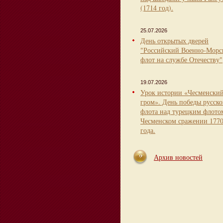
(1714 год).
25.07.2026
День открытых дверей
"Российский Военно-Морс
флот на службе Отечеству"
19.07.2026
Урок истории «Чесменски
гром». День победы русско
флота над турецким флото
Чесменском сражении 177
года.
Архив новостей