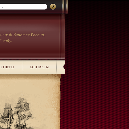
йших библиотек России.
2 году.
РТНЕРЫ
КОНТАКТЫ