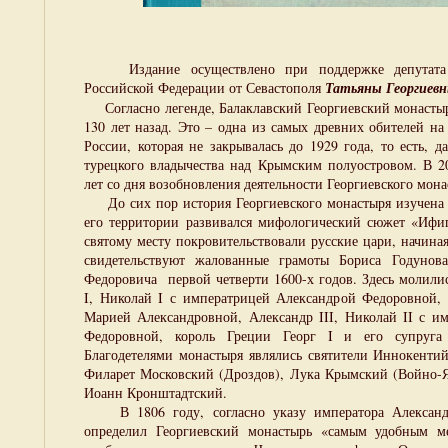
Издание осуществлено при поддержке депутата 
Российской Федерации от Севастополя
Татьяны Георгиевн
Согласно легенде, Балаклавский Георгиевский монастыр
130 лет назад. Это – одна из самых древних обителей н
России, которая не закрывалась до 1929 года, то есть, д
турецкого владычества над Крымским полуостровом. В 2
лет со дня возобновления деятельности Георгиевского мона
До сих пор история Георгиевского монастыря изучена 
его территории развивался мифологический сюжет «Ифи
святому месту покровительствовали русские цари, начиная
свидетельствуют жалованные грамоты Бориса Годунов
Федоровича первой четверти 1600-х годов. Здесь молили
I, Николай I с императрицей Александрой Федоровной, 
Марией Александровной, Александр III, Николай II с и
Федоровной, король Греции Георг I и его супруга 
Благодетелями монастыря являлись святители Иннокентий
Филарет Московский (Дроздов), Лука Крымский (Войно-
Иоанн Кронштадтский.
В 1806 году, согласно указу императора Александ
определил Георгиевский монастырь «самым удобным м