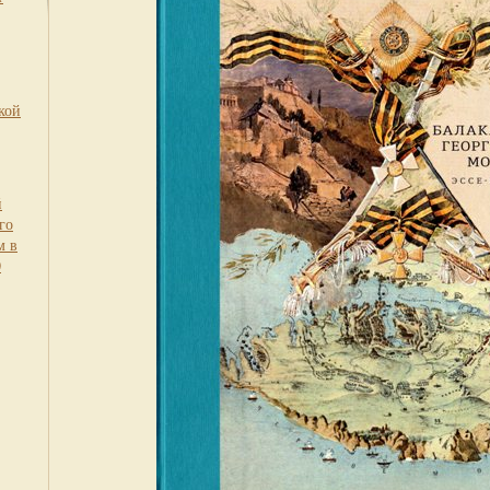
кой
й
го
м в
0