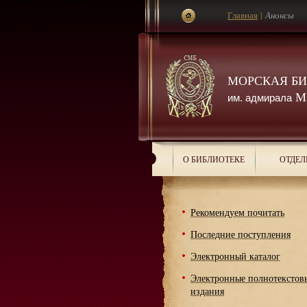
Главная
|
Анонсы
МОРСКАЯ Б
М.
им. адмирала
О БИБЛИОТЕКЕ
ОТДЕЛ
Рекомендуем почитать
Последние поступления
Электронный каталог
Электронные полнотекстов
издания