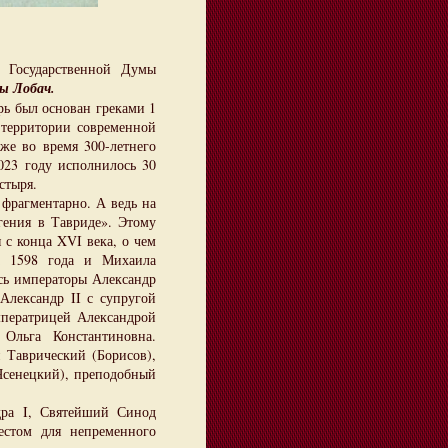
Государственной Думы
ы Лобач.
ь был основан греками 1
а территории современной
аже во время 300-летнего
023 году исполнилось 30
стыря.
фрагментарно. А ведь на
гения в Тавриде». Этому
 с конца XVI века, о чем
а 1598 года и Михаила
сь императоры Александр
Александр II с супругой
мператрицей Александрой
Ольга Константиновна.
 Таврический (Борисов),
Ясенецкий), преподобный
ра I, Святейший Синод
естом для непременного