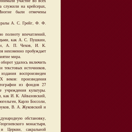
инимали участие во всех
а служили на крейсерах,
 Многие были отмечены
алы А. С. Грейг, Ф. Ф.
сю полноту впечатлений,
дьми, как А. С. Пушкин,
н, А. П. Чехов, И. К.
ря неизменно пробуждает
риятие мира.
оборот удалось включить
и текстовых источников,
издания воспроизведен
X веков: произведения
тографии из фондов 27
е учреждения культуры.
, как И. К. Айвазовский,
югельген, Карло Боссоли,
руков, В. А. Жуковский и
ународную обстановку,
Георгиевского монастыря,
и Церкви, сакральной