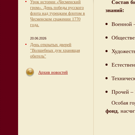
Состав б
Урок истории «Чесменский
гром». День победы русского
знаний:
флота над турецким флотом в
Чесменском сражении 1770
Военной 
года.
Обществе
20.06.2026
День открытых дверей
Художест
"Волшебных дум хранящая
обитель"
Естествен
Архив новостей
Техническ
Прочей – 
Особая го
фонд
, насч