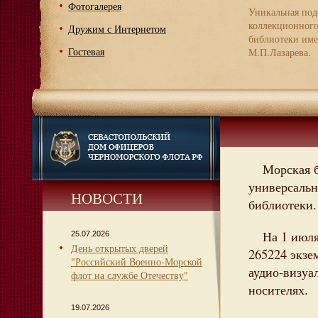
Фотогалерея
Уникальная под
коллекционног
Дружим с Интернетом
библиотеки име
Гостевая
М.П.Лазарева.
Морская 
универсальн
НОВОСТИ
библиотеки.
На 1 июля
25.07.2026
День открытых дверей
265224 экзе
"Российский Военно-Морской
аудио-визуа
флот на службе Отечеству"
носителях.
19.07.2026