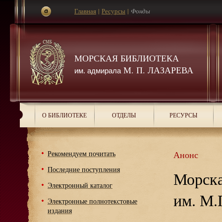
Главная
|
Ресурсы
|
Фонды
МОРСКАЯ БИБЛИОТЕКА
М. П. ЛАЗАРЕВА
им. адмирала
О БИБЛИОТЕКЕ
ОТДЕЛЫ
РЕСУРСЫ
Рекомендуем почитать
Анонс
Последние поступления
Морска
Электронный каталог
им. М.
Электронные полнотекстовые
издания