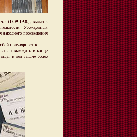
в (1839-1900), выйдя в
ятельности. Убеждённый
ля народного просвещения
обой популярностью.
тали выходить в конце
ьницы, в ней вышло более