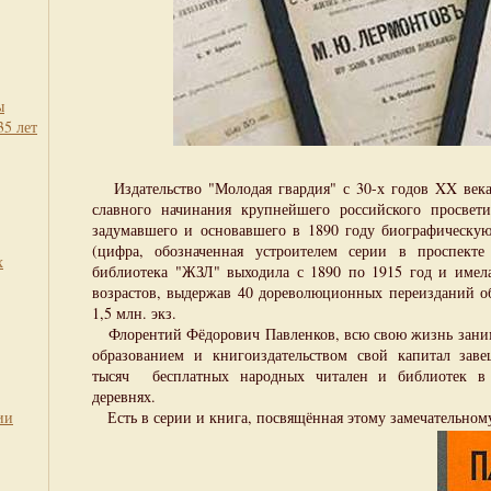
ы
35 лет
Издательство "Молодая гвардия" с 30-х годов XX века
славного начинания крупнейшего российского просвети
задумавшего и основавшего в 1890 году биографическую
(цифра, обозначенная устроителем серии в проспекте 
х
библиотека "ЖЗЛ" выходила с 1890 по 1915 год и имела
возрастов, выдержав 40 дореволюционных переизданий 
1,5 млн. экз.
Флорентий Фёдорович Павленков, всю свою жизнь зани
образованием и книгоиздательством свой капитал заве
тысяч бесплатных народных читален и библиотек в 
деревнях.
ии
Есть в серии и книга, посвящённая этому замечательному