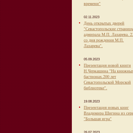
времени"
02.11.2023
День открытых дверей
"Севастопольские страниц
адмирала М.П. Лазарева. 2
со дня рождения М.П.
Лазарева".
05.09.2023
Презентация новой книги
Н.Черкашина "На книжны
бастионах.200 лет
Севастопольской Морской
библиотеке".
19.08.2023
Презентация новых книг
Владимира Шигина из сер
"Большая игра"
26.07.2023