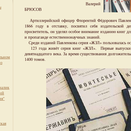
Валерий
ы
БРЮСОВ
Артиллерийский офицер Флорентий Фёдорович Павленко
1866 году в отставку, посвятил себя издательской де
просветитель, он уделял особое внимание изданию книг д
и пропаганде естественнонаучных знаний.
Среди изданий Павленкова серия «ЖЗЛ» пользовалась ос
123 года живёт серия книг «ЖЗЛ». Первые выпуски с
девятнадцатого века. За время существования долгожител
льном
1400 томов.
по
валик
кий
ия"
ская