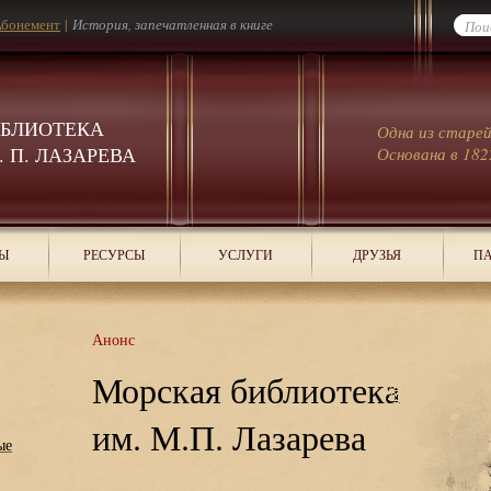
бонемент
|
История, запечатленная в книге
ИБЛИОТЕКА
Одна из старе
 П. ЛАЗАРЕВА
Основана в 182
Ы
РЕСУРСЫ
УСЛУГИ
ДРУЗЬЯ
ПА
Анонс
Морская библиотека
им. М.П. Лазарева
ые