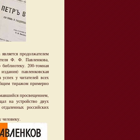
 является продолжателем
теля Ф. Ф. Павленкова,
 библиотеку. 200-томная
издания) павленковская
 успех у читателей всех
общим тиражом примерно
мавшийся просвещением,
щал на устройство двух
отдаленных российских
 человеку.