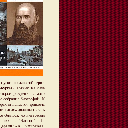
ыпуски горьковской серии
Жургаз» возник на базе
второе рождение самого
не собрания биографий. К
орький пытается привлечь
чательных» должны писать
се сбылось, но интересны
 Роллана, "Эдисон" - Г.
"Дарвин" - К. Тимирязева,