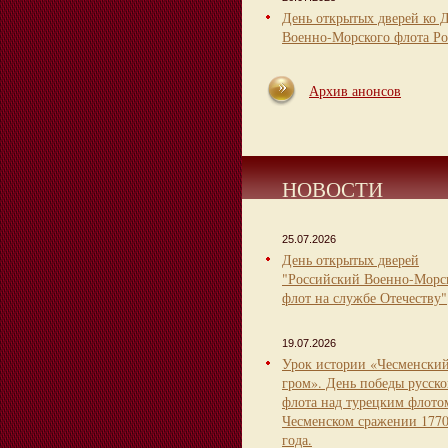
День открытых дверей ко 
Военно-Морского флота Ро
Архив анонсов
НОВОСТИ
25.07.2026
День открытых дверей
"Российский Военно-Морс
флот на службе Отечеству"
19.07.2026
Урок истории «Чесменски
гром». День победы русско
флота над турецким флото
Чесменском сражении 177
года.