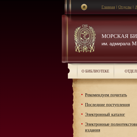
Главная
|
Отделы
|
А
МОРСКАЯ Б
М.
им. адмирала
О БИБЛИОТЕКЕ
ОТДЕЛ
Рекомендуем почитать
Последние поступления
Электронный каталог
Электронные полнотекстов
издания