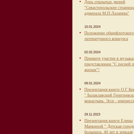
День открытых дверей
"Севастопольские страниц
адмирала М.П.Лазарева"
10.01.2024
Положение общефлотского
литературного конкурса
02.02.2024
Примите участие в музыка
представлении "С песней 
жизни"!
09.01.2024
Презентация книги О.Г.Ко
" Балаклавский Георгиевс
монастырь. Эссе - импресс
29.11.2023
Презентация книги Елены
Маркиной " Детская город
больница. 40 лет в зеркале