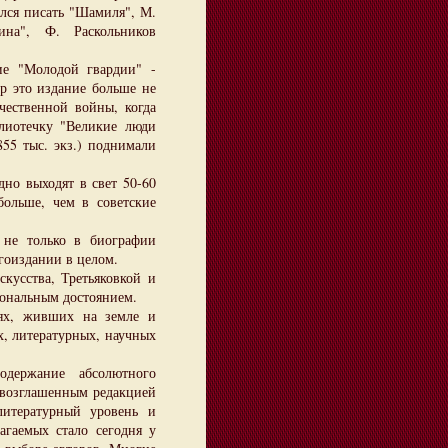
ался писать "Шамиля", М.
на", Ф. Раскольников
е "Молодой гвардии" -
ор это издание больше не
чественной войны, когда
лиотечку "Великие люди
55 тыс. экз.) поднимали
но выходят в свет 50-60
больше, чем в советские
е только в биографии
игоиздании в целом.
усства, Третьяковкой и
ональным достоянием.
х, живших на земле и
х, литературных, научных
ержание абсолютного
овозглашенным редакцией
литературный уровень и
агаемых стало сегодня у