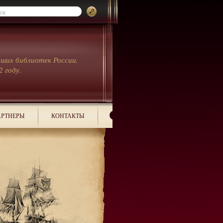
йших библиотек России.
2 году.
РТНЕРЫ
КОНТАКТЫ