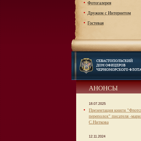
Фотогалерея
Дружим с Интернетом
Гостевая
АНОНСЫ
18.07.2025
Презентация книги "Флот
переполох" писателя -мари
С.Ниткова
12.11.2024