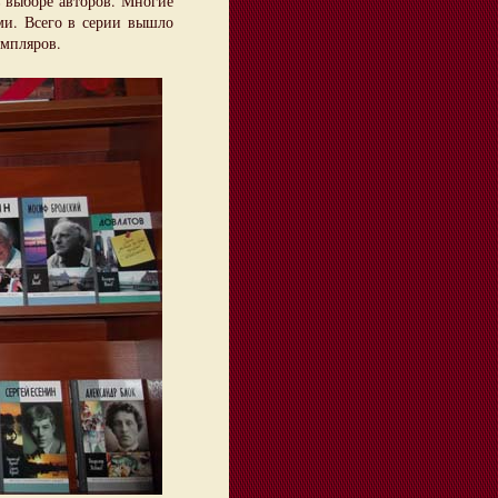
в выборе авторов. Многие
ями. Всего в серии вышло
емпляров.