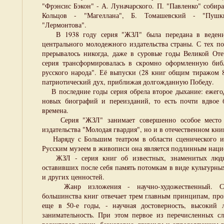
"Фрэнсис Бэкон" - А. Луначарского. П. "Павленко" собир
Кольцов - "Магеллана", Б. Томашевский - "Пушки
"Лермонтова".
В 1938 году серия "ЖЗЛ" была передана в ведени
центрального молодежного издательства страны. С тех п
прерывалось никогда, даже в суровые годы Великой Оте
серия трансформировалась в скромно оформленную биб
русского народа". Её выпуски (28 книг общим тиражом 8
патриотический дух, приближая долгожданную Победу.
В последние годы серия обрела второе дыхание: ежегод
новых биографий и переизданий, то есть почти вдвое 
времена.
Серия "ЖЗЛ" занимает совершенно особое место н
издательства "Молодая гвардия", но и в отечественном кн
Наряду с Большим театром в области сценического иск
Русским музеем в живописи она является подлинным наци
ЖЗЛ - серия книг об известных, знаменитых людя
оставивших после себя память потомкам в виде культурны
и других ценностей.
Жанр изложения - научно-художественный. Сод
большинства книг отвечает трем главным принципам, пр
еще в 50-е годы, - научная достоверность, высокий 
занимательность. При этом первое из перечисленных сл