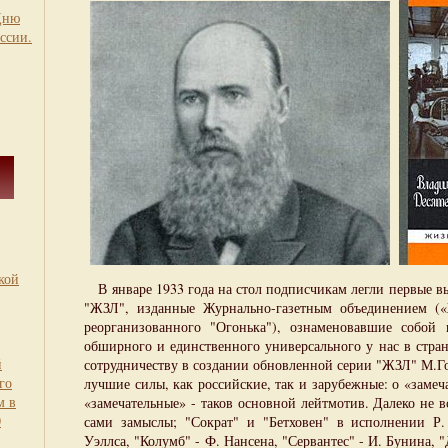
Дню
ссии.
кой
В январе 1933 года на стол подписчикам легли первые в
"ЖЗЛ", изданные Журнально-газетным объединением («
реорганизованного "Огонька"), ознаменовавшие собой 
обширного и единственного универсального у нас в стра
й
сотрудничеству в создании обновленной серии "ЖЗЛ" М.Г
го
лучшие силы, как российские, так и зарубежные: о «заме
м в
«замечательные» - таков основной лейтмотив. Далеко не в
0
сами замыслы; "Сократ" и "Бетховен" в исполнении Р.
Уэллса, "Колумб" - Ф. Нансена, "Сервантес" - И. Бунина, 