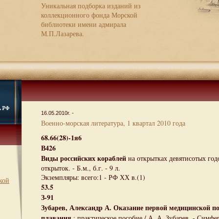
Уникальная подборка изданий из
коллекционного фонда Морской
библиотеки имени адмирала
М.П.Лазарева.
16.05.2010г. -
Военно-морская литература, 1 квартал 2010 года
68.66(28)-1я6
В426
Виды российских кораблей
на открытках девятисотых год
открыток. - Б.м., б.г. - 9 л.
Экземпляры: всего:1 - РФ ХХ в.(1)
кой
53.5
З-91
Зубарев, Александр А. Оказание первой медицинской по
плавания
: практическое пособие / А. А. Зубарев. - Симфер