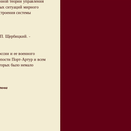
нной теории управления
ых ситуаций мирного
строения системы
 П. Щербицкий. -
оссии и ее военного
епости Порт-Артур и всем
оторых было немало
пова