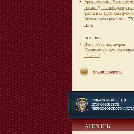
Урок истории «Чесменски
гром». День победы русско
флота над турецким флото
Чесменском сражении 177
года.
20.06.2026
День открытых дверей
"Волшебных дум хранящая
обитель"
Архив новостей
АНОНСЫ