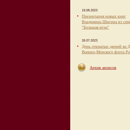
19.08.2023
Презентация новых книг
Владимира Шигина из сер
"Большая игра"
26.07.2023
День открытых дверей ко 
Военно-Морского флота Ро
Архив анонсов