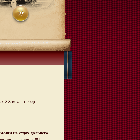
ов ХХ века : набор
мощи на судах дальнего
ополь : Таврия, 2001. -