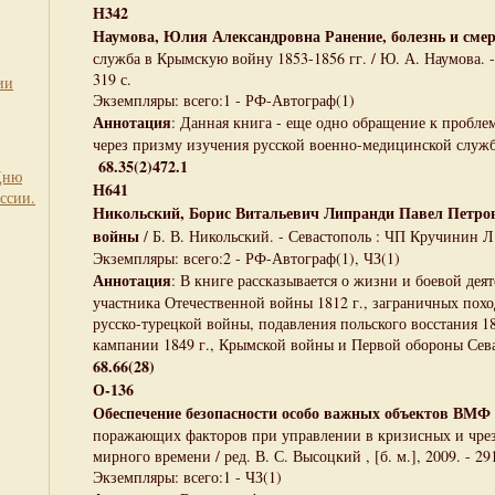
Н342
Наумова, Юлия Александровна Ранение, болезнь и сме
служба в Крымскую войну 1853-1856 гг. / Ю. А. Наумова. 
319 с.
ии
Экземпляры: всего:1 - РФ-Автограф(1)
Аннотация
: Данная книга - еще одно обращение к пробле
через призму изучения русской военно-медицинской служ
68.35(2)472.1
Дню
Н641
ссии.
Никольский, Борис Витальевич Липранди Павел Петро
войны
/ Б. В. Никольский. - Севастополь : ЧП Кручинин Л.Ю
Экземпляры: всего:2 - РФ-Автограф(1), ЧЗ(1)
Аннотация
: В книге рассказывается о жизни и боевой дея
участника Отечественной войны 1812 г., заграничных поход
русско-турецкой войны, подавления польского восстания 18
кампании 1849 г., Крымской войны и Первой обороны Сев
68.66(28)
О-136
Обеспечение безопасности особо важных объектов ВМФ
поражающих факторов при управлении в кризисных и чре
мирного времени / ред. В. С. Высоцкий , [б. м.], 2009. - 291
Экземпляры: всего:1 - ЧЗ(1)