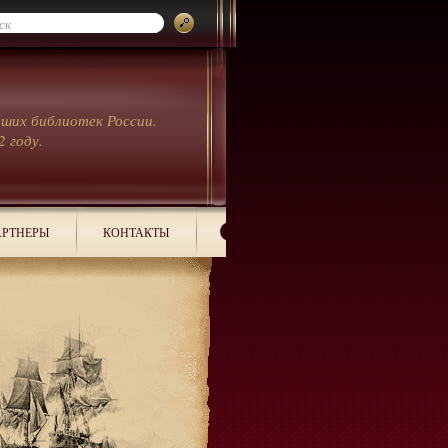
йших библиотек России.
2 году.
РТНЕРЫ
КОНТАКТЫ