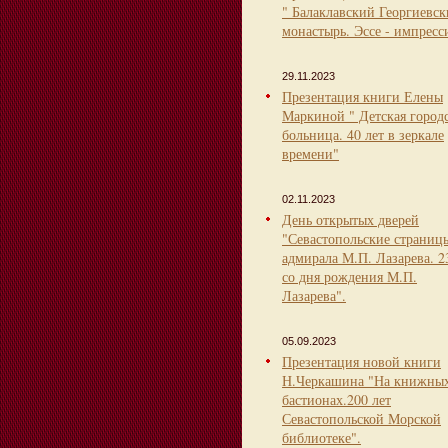
" Балаклавский Георгиевс
монастырь. Эссе - импресс
29.11.2023
Презентация книги Елены
Маркиной " Детская город
больница. 40 лет в зеркале
времени"
02.11.2023
День открытых дверей
"Севастопольские страниц
адмирала М.П. Лазарева. 2
со дня рождения М.П.
Лазарева".
05.09.2023
Презентация новой книги
Н.Черкашина "На книжны
бастионах.200 лет
Севастопольской Морской
библиотеке".