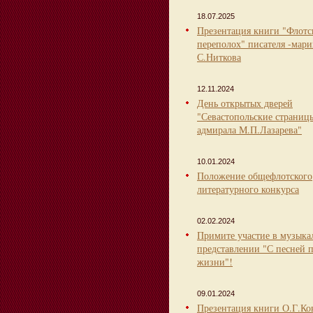
18.07.2025
Презентация книги "Флот
переполох" писателя -мари
С.Ниткова
12.11.2024
День открытых дверей
"Севастопольские страниц
адмирала М.П.Лазарева"
10.01.2024
Положение общефлотского
литературного конкурса
02.02.2024
Примите участие в музыка
представлении "С песней 
жизни"!
09.01.2024
Презентация книги О.Г.Ко