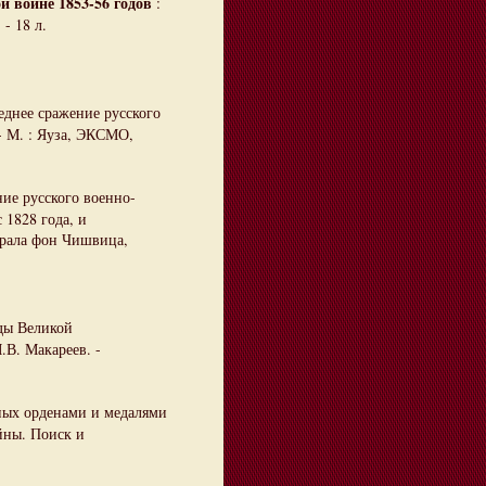
 войне 1853-56 годов
:
 - 18 л.
еднее сражение русского
- М. : Яуза, ЭКСМО,
ие русского военно-
 1828 года, и
ирала фон Чишвица,
оды Великой
М.В. Макареев. -
нных орденами и медалями
йны. Поиск и