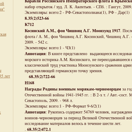
Корабли Российского Императорского флота в Крымской
кий
набор открыток / худ. Л. К. Акентьев. - СПб. : Гангут, 2009.
ия"
Экземпляры: всего:2 - РФ-Севастополиана(1), РФ - Дар(1)
8.35(2)523-66
К712
Косинский А.М., фон Чишвиц А.Г. Моонзунд 1917
. Посл
ская
флота / А. М., фон Чишвиц А.Г. Косинский, Чишвиц А.Г. 
2009. - 542 с.
Экземпляры: всего:1 - ЧЗ(1)
Аннотация
: В книге представлено выдающееся исследован
морского историка А.М. Косинского, не переиздававшееся с
классический труд участника Моонзунского сражения адм
ы
представляющей германскую точку зрения.
35 лет
68.35(2)722-66
Н168
Награды Родины военным морякам-черноморцам
за г
Отечественной войны 1941-1945 гг. : В 2-х т. / Авт.-сост. 
Севастополь, 2009. - 968 л.
Экземпляры: всего:1 - РФ-Формат 9-6/2(1)
Аннотация
: Рукопись содержит 54769 человек, награжде
х
воинов-черноморцев за период Великой Отечественной во
исследование материалов велось в течение шести лет.
68.35(2)472.1
.