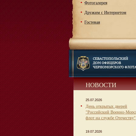
Фотогалерея
Дружим с Интернетом
Гостевая
НОВОСТИ
25.07.2026
День открытых дверей
"Российский Военно-Морс
флот на службе Отечеству"
19.07.2026