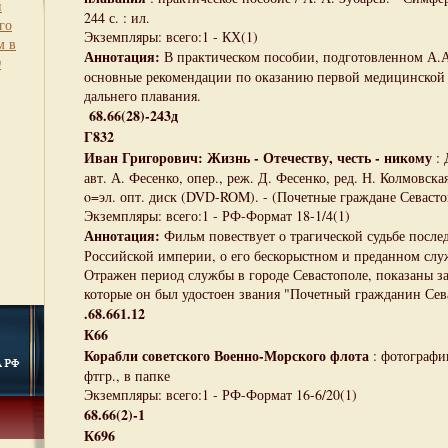
й
244 с. : ил.
го
Экземпляры: всего:1 - КХ(1)
м в
Аннотация:
В практическом пособии, подготовленном А.А
0
основные рекомендации по оказанию первой медицинской
дальнего плавания.
68.66(28)-243д
Г832
Иван Григорович: Жизнь - Отечеству, честь - никому
: 
авт. А. Фесенко, опер., реж. Д. Фесенко, ред. Н. Колмовская
o=эл. опт. диск (DVD-ROM). - (Почетные граждане Севасто
Экземпляры: всего:1 - РФ-Формат 18-1/4(1)
Аннотация:
Фильм повествует о трагической судьбе после
Российской империи, о его бескорыстном и преданном слу
Отражен период службы в городе Севастополе, показаны за
которые он был удостоен звания "Почетный гражданин Сев
.68.661.12
К66
Корабли советского Военно-Морского флота
: фотографии,
фтгр., в папке
Экземпляры: всего:1 - РФ-Формат 16-6/20(1)
68.66(2)-1
К696