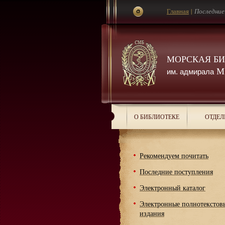
Главная
|
Последние
МОРСКАЯ Б
М.
им. адмирала
О БИБЛИОТЕКЕ
ОТДЕЛ
Рекомендуем почитать
Последние поступления
Электронный каталог
Электронные полнотекстов
издания