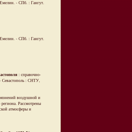
 Емелин. - СПб. : Гангут.
Емелин. - СПб. : Гангут.
вастополя
: справочно-
 - Севастополь : СНТУ,
грязнений воздушной и
о региона. Рассмотрены
ской атмосферы и