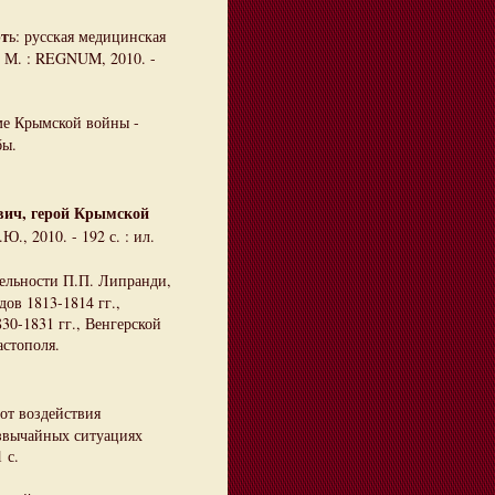
рт
ь: русская медицинская
- М. : REGNUM, 2010. -
ме Крымской войны -
бы.
вич, герой Крымской
., 2010. - 192 с. : ил.
тельности П.П. Липранди,
ов 1813-1814 гг.,
30-1831 гг., Венгерской
астополя.
от воздействия
звычайных ситуациях
 с.