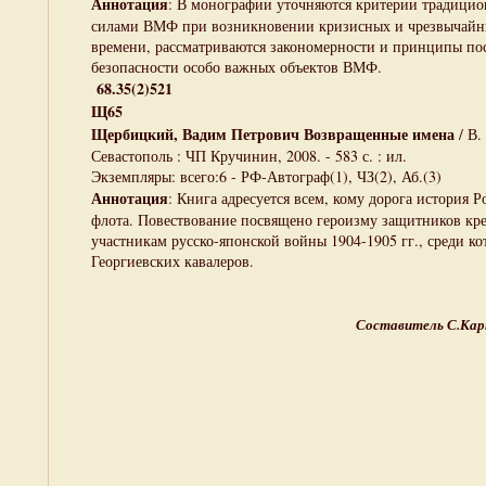
Аннотация
: В монографии уточняются критерии традицио
силами ВМФ при возникновении кризисных и чрезвычайн
времени, рассматриваются закономерности и принципы по
безопасности особо важных объектов ВМФ.
68.35(2)521
Щ65
Щербицкий, Вадим Петрович Возвращенные имена
/ В.
Севастополь : ЧП Кручинин, 2008. - 583 с. : ил.
Экземпляры: всего:6 - РФ-Автограф(1), ЧЗ(2), Аб.(3)
Аннотация
: Книга адресуется всем, кому дорога история Р
флота. Повествование посвящено героизму защитников кр
участникам русско-японской войны 1904-1905 гг., среди к
Георгиевских кавалеров.
Составитель С.Кар