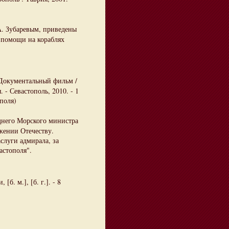
. Зубаревым, приведены
 помощи на кораблях
Документальный фильм /
. - Севастополь, 2010. - 1
поля)
днего Морского министра
жении Отечеству.
слуги адмирала, за
астополя".
 [б. м.], [б. г.]. - 8