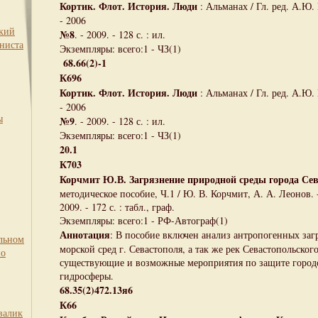
Кортик. Флот. История. Люди
: Альманах / Гл. ред. А.Ю.
- 2006
ский
№8
. - 2009. - 128 с. : ил.
ниста
Экземпляры: всего:1 - ЧЗ(1)
68.66(2)-1
К696
Кортик. Флот. История. Люди
: Альманах / Гл. ред. А.Ю. 
- 2006
ы
№9
. - 2009. - 128 с. : ил.
Экземпляры: всего:1 - ЧЗ(1)
20.1
К703
Корчмит Ю.В. Загрязнение природной среды города Се
методическое пособие, Ч.1 / Ю. В. Корчмит, А. А. Леонов.
2009. - 172 с. : табл., граф.
Экземпляры: всего:1 - РФ-Автограф(1)
Аннотация
: В пособие включен анализ антропогенных за
льном
морской сред г. Севастополя, а так же рек Севастопольског
по
существующие и возможные мероприятия по защите город
гидросферы.
68.35(2)472.13я6
К66
валик