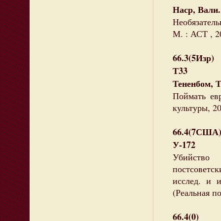
Наср, Вали.
Необязательн
М. : АСТ , 2
66.3(5Изр)
Т33
Тененбом, Т
Поймать евр
культуры, 20
66.4(7США
У-172
Убийство
постсоветски
исслед. и 
(Реальная п
66.4(0)