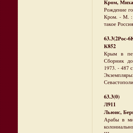
Кром, Миха
Рождение го
Кром. - М. :
такое Россия
63.3(2Рос-6
К852
Крым в пер
Сборник до
1973. - 487 с
Экземпляры:
Севастополи
63.3(0)
Л911
Льюис, Бер
Арабы в ми
колониально