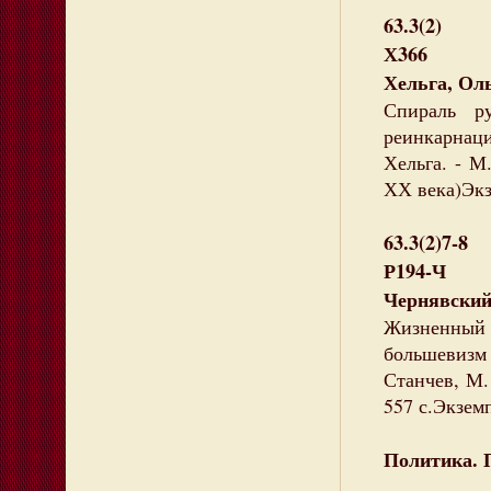
63.3(2)
Х366
Хельга, Оль
Спираль р
реинкарнаци
Хельга. - М
ХХ века)Экзе
63.3(2)7-8
Р194-Ч
Чернявский
Жизненный п
большевизм
Станчев, М.
557 с.Экземп
Политика. 