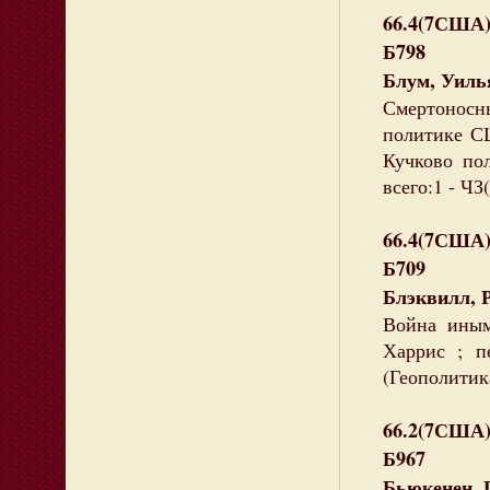
66.4(7США
Б798
Блум, Уиль
Смертоносны
политике СШ
Кучково пол
всего:1 - ЧЗ(
66.4(7США
Б709
Блэквилл, Р
Война иным
Харрис ; п
(Геополитик
66.2(7США
Б967
Бьюкенен, 