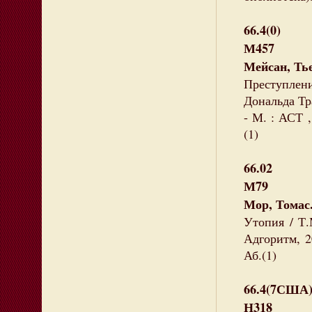
66.4(0)
М457
Мейсан, Ть
Преступлен
Дональда Тра
- М. : АСТ ,
(1)
66.02
М79
Мор, Томас
Утопия / Т.
Адгоритм, 2
Аб.(1)
66.4(7США
Н318