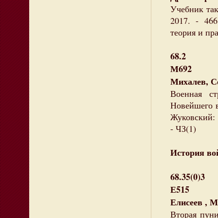
Учебник так
2017. - 46
теория и пр
68.2
М692
Михалев, С
Военная ст
Новейшего вр
Жуковский: К
- ЧЗ(1)
История вой
68.35(0)3
Е515
Елисеев , 
Вторая пуни