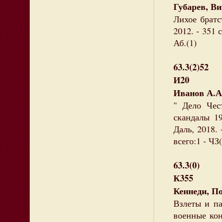
Губарев, В
Лихое братс
2012. - 351 
Аб.(1)
63.3(2)52
И20
Иванов А.А
" Дело Чес
скандалы 19
Даль, 2018. 
всего:1 - ЧЗ(
63.3(0)
К355
Кеннеди, По
Взлеты и п
военные ко