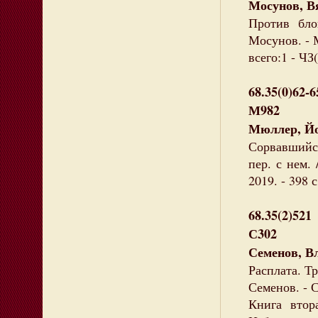
Мосунов, В
Против бло
Мосунов. - М
всего:1 - ЧЗ(
68.35(0)62-6
М982
Мюллер, Йо
Сорвавшийс
пер. с нем.
2019. - 398 
68.35(2)521
С302
Семенов, В
Расплата. Тр
Семенов. - С
Книга втор