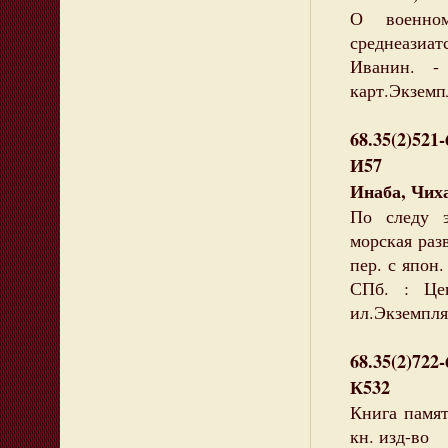
О военном
среднеазиат
Иванин. -
карт.Экземпл
68.35(2)521-
И57
Инаба, Чих
По следу э
морская раз
пер. с япон.
СПб. : Це
ил.Экземпляр
68.35(2)722-
К532
Книга памят
кн. изд-во