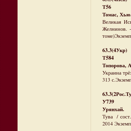
Т56
Томас, Хью
Великая Исп
Желнинов. -
томе)Экземпл
63.3(4Укр)
Т584
Топорова, 
Украина трёх
313 с.Экземп
63.3(2Рос.Т
У739
Урянхай.
Тува / сост
2014 Экземп