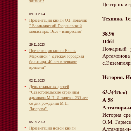
жизни"!
Центрполигра
09.01.2024
Техника. Те
Презентация книги О.Г.Ковалик
" Балаклавский Георгиевский
монастырь. Эссе - импрессия"
38.96
П461
29.11.2023
Пожарный у
Презентация книги Елены
Артамонова 
Маркиной " Детская городская
больница. 40 лет в зеркале
с.Экземпляры
времени"
История. И
02.11.2023
День открытых дверей
63.3(4Исп)
"Севастопольские страницы
адмирала М.П. Лазарева. 235 лет
А 58
со дня рождения М.П.
Алтамира-и
Лазарева".
История сре
О.М. Гармсен
05.09.2023
Презентация новой книги
Алтамира-и-К