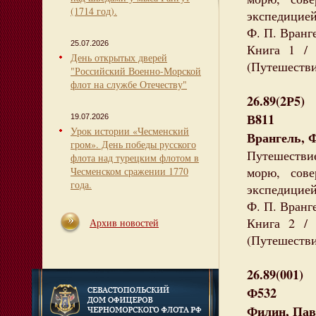
(1714 год).
экспедицией
Ф. П. Вранг
25.07.2026
Книга 1 / 
День открытых дверей
(Путешестви
"Российский Военно-Морской
флот на службе Отечеству"
26.89(2Р5)
В811
19.07.2026
Урок истории «Чесменский
Врангель, 
гром». День победы русского
Путешестви
флота над турецким флотом в
морю, сов
Чесменском сражении 1770
года.
экспедицией
Ф. П. Вранг
Книга 2 / 
Архив новостей
(Путешестви
26.89(001)
Ф532
Филин, Пав