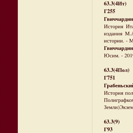
63.3(4Ит)
Г255
Гвиччардин
История Ита
издания М.
истории. - 
Гвиччардин
Юсим. - 2019
63.3(4Пол)
Г751
Грабеньский
История поль
Полиграфко
Земли)Экзем
63.3(9)
Г93