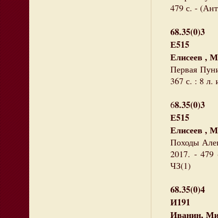
479 с. - (Ан
68.35(0)3
Е515
Елисеев , 
Первая Пуни
367 с. : 8 л
8.35(0)3
6
Е515
Елисеев , 
Походы Алек
2017. - 479
ЧЗ(1)
68.35(0)4
И191
Иванин, Ми