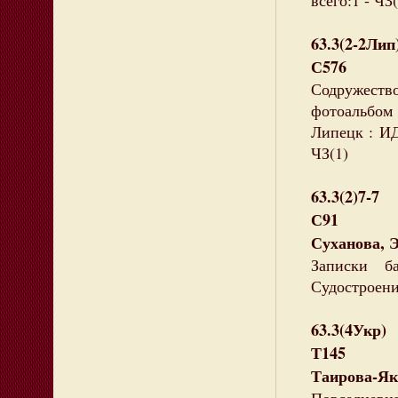
всего:1 - ЧЗ(
63.3(2-2Лип
С576
Содружеств
фотоальбом 
Липецк : ИД 
ЧЗ(1)
63.3(2)7-7
С91
Суханова, 
Записки б
Судостроение
63.3(4Укр)
Т145
Таирова-Як