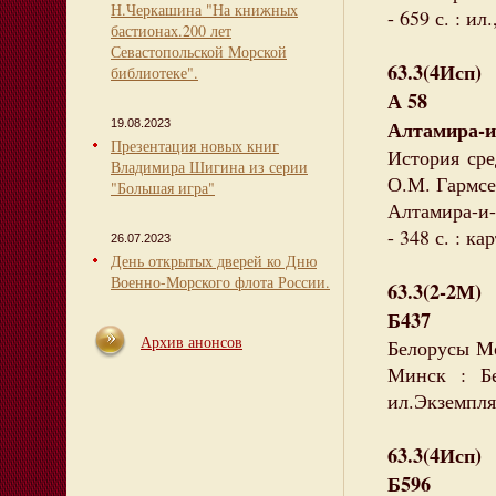
Н.Черкашина "На книжных
- 659 с. : ил
бастионах.200 лет
Севастопольской Морской
63.3(4Исп)
библиотеке".
А 58
Алтамира-и
19.08.2023
Презентация новых книг
История сре
Владимира Шигина из серии
О.М. Гармсен
"Большая игра"
Алтамира-и-К
- 348 с. : к
26.07.2023
День открытых дверей ко Дню
Военно-Морского флота России.
63.3(2-2М)
Б437
Архив анонсов
Белорусы Мо
Минск : Бе
ил.Экземпля
63.3(4Исп)
Б596