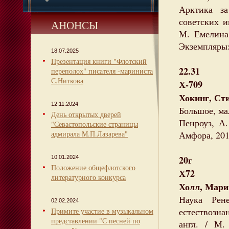
Арктика за
советских и
АНОНСЫ
М. Емелина,
Экземпляры:
18.07.2025
Презентация книги "Флотский
22.31
переполох" писателя -мариниста
С.Ниткова
Х-709
Хокинг, Ст
12.11.2024
Большое, мал
День открытых дверей
Пенроуз, А
"Севастопольские страницы
адмирала М.П.Лазарева"
Амфора, 2014
20г
10.01.2024
Положение общефлотского
Х72
литературного конкурса
Холл, Мари
Наука Рен
02.02.2024
естествозна
Примите участие в музыкальном
представлении "С песней по
англ. / М.