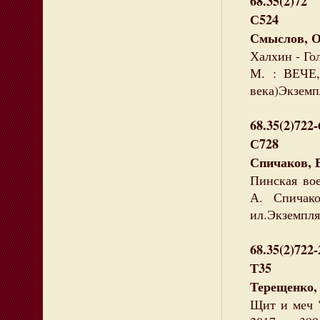
68.35(2)72
С524
Смыслов, О
Халхин - Гол
М. : ВЕЧЕ,
века)Экземпл
68.35(2)722-
С728
Спичаков, 
Пинская вое
А. Спичак
ил.Экземпляр
68.35(2)722-
Т35
Терещенко,
Щит и меч "