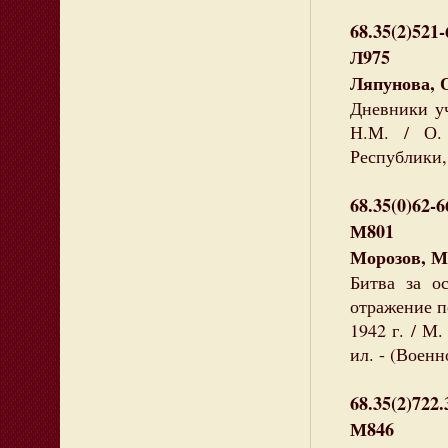
68.35(2)521-
Л975
Ляпунова, 
Дневники уч
Н.М. / О.
Республики, 
68.35(0)62-6
М801
Морозов, М
Битва за о
отражение п
1942 г. / М.
ил. - (Воен
68.35(2)722.
М846