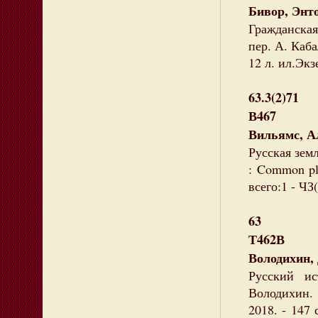
Бивор, Энт
Гражданская 
пер. А. Каба
12 л. ил.Экз
63.3(2)71
В467
Вильямс, А
Русская земл
: Common pla
всего:1 - ЧЗ(
63
Т462В
Володихин,
Русский и
Володихин. 
2018. - 147