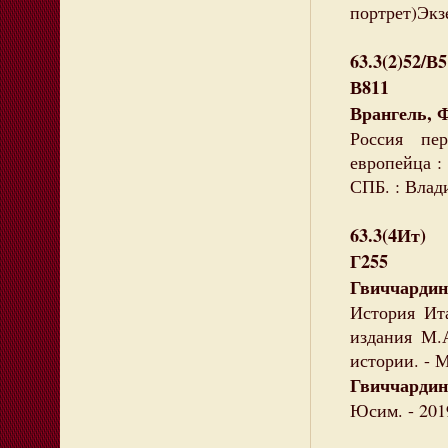
портрет)Экзе
63.3(2)52/В
В811
Врангель, 
Россия пе
европейца : 
СПБ. : Влади
63.3(4Ит)
Г255
Гвиччардин
История Ита
издания М.
истории. - 
Гвиччардин
Юсим. - 2019