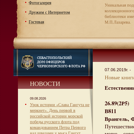
Фотогалерея
Уникальная под
коллекционног
Дружим с Интернетом
библиотеки име
Гостевая
М.П.Лазарева.
07.06.2019г. -
Новые книги
НОВОСТИ
Естественн
09.08.2026
26.89(2Р5)
Урок истории «Слава Гангута не
В811
меркнет». День первой в
российской истории морской
Врангель, 
победы русского флота под
Путешестви
командованием Петра Первого
морю, сов
над шведами у мыса Гангут