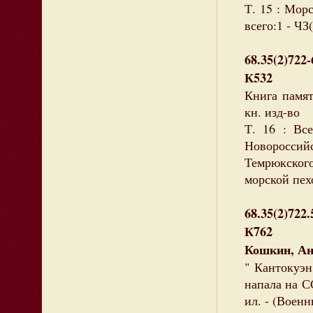
Т. 15 : Морс
всего:1 - ЧЗ(
68.35(2)722-
К532
Книга памят
кн. изд-во
Т. 16 : Вс
Новоросси
Темрюкского
морской пехо
68.35(2)722.
К762
Кошкин, Ан
" Кантокуэн
напала на СС
ил. - (Воен