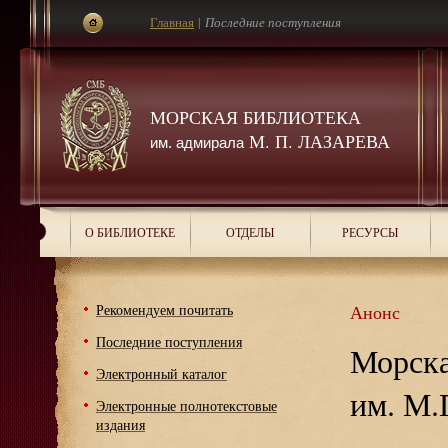
Главная
|
Последние поступления
МОРСКАЯ БИБЛИОТЕКА
М. П. ЛАЗАРЕВА
им. адмирала
О БИБЛИОТЕКЕ
ОТДЕЛЫ
РЕСУРСЫ
Рекомендуем почитать
Анонс
Последние поступления
Морска
Электронный каталог
им. М.
Электронные полнотекстовые
издания