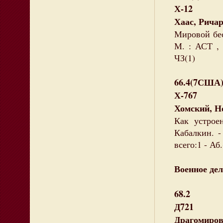
Х-12
Хаас, Ричар
Мировой бесп
М. : АСТ , 
ЧЗ(1)
66.4(7США
Х-767
Хомский, Н
Как устрое
Кабалкин. -
всего:1 - Аб.
Военное дел
68.2
Д721
Драгомиров