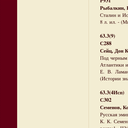
Р931
Рыбалкин, 
Сталин и Исп
8 л. ил. - (
63.3(9)
С288
Сейц, Дон К
Под черным 
Атлантики и 
Е. В. Лама
(Истории зн
63.3(4Исп)
С302
Семенов, К
Русская эми
К. К. Семен