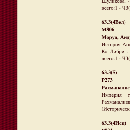
Шуликова. -
всего:1 - ЧЗ(
63.3(4Вел)
М806
Моруа, Анд
История Анг
Ко Либри : 
всего:1 - ЧЗ(
63.3(5)
Р273
Рахманалиев
Империя т
Рахманалиев.
(Историческ
63.3(4Исп)