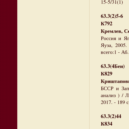
15-5/31(1)
63.3(2)5-6
К792
Кремлев, С
Россия и Яп
Яуза, 2005.
всего:1 - Аб.
63.3(4Беи)
К829
Криштапови
БССР и Запа
анализ ) / 
2017. - 189 
63.3(2)44
К834