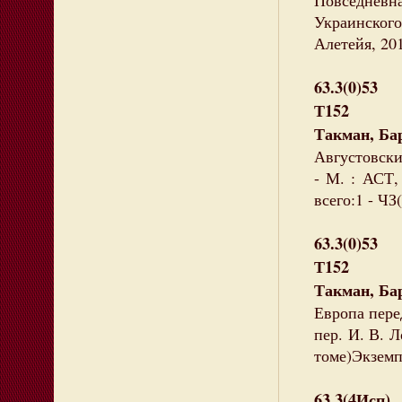
Повседнев
Украинског
Алетейя, 201
63.3(0)53
Т152
Такман, Ба
Августовские
- М. : АСТ,
всего:1 - ЧЗ(
63.3(0)53
Т152
Такман, Ба
Европа перед
пер. И. В. Л
томе)Экземпл
63.3(4Исп)