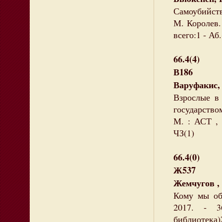
Самоубийство
М. Королев.
всего:1 - Аб.
66.4(4)
В186
Варуфакис,
Взрослые в
государством
М. : АСТ , 
ЧЗ(1)
66.4(0)
Ж537
Жемчугов ,
Кому мы об
2017. - 3
библиотека)