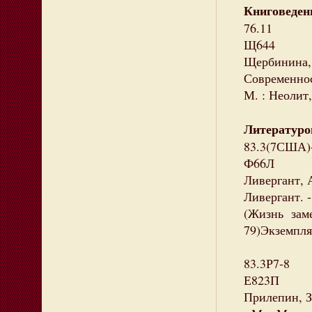
Книговеден
76.11
Щ644
Щербинина,
Современнос
М. : Неолит,
Литературо
83.3(7США)
Ф66Л
Ливергант, 
Ливергант. - 
(Жизнь заме
79)Экземпляр
83.3Р7-8
Е823П
Прилепин, З