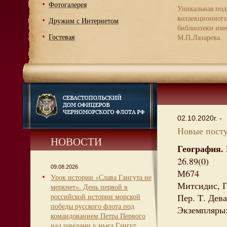
Фотогалерея
Уникальная под
коллекционног
Дружим с Интернетом
библиотеки име
Гостевая
М.П.Лазарева.
02.10.2020г. -
Новые посту
НОВОСТИ
География.
26.89(0)
09.08.2026
М674
Урок истории «Слава Гангута не
Митсидис, Г
меркнет». День первой в
российской истории морской
Пер. Т. Дева
победы русского флота под
Экземпляры:
командованием Петра Первого
над шведами у мыса Гангут