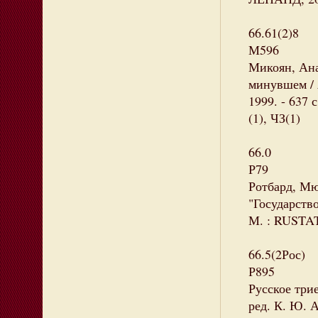
66.61(2)8
М596
Микоян, Ана
минувшем / А
1999. - 637 
(1), ЧЗ(1)
66.0
Р79
Ротбард, Мю
"Государство"
М. : RUSTAT
66.5(2Рос)
Р895
Русское три
ред. К. Ю. А