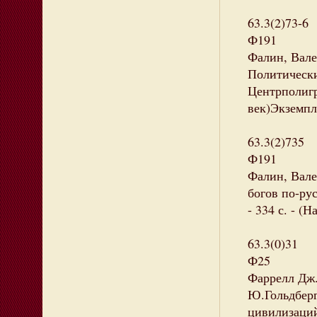
63.3(2)73-6
Ф191
Фалин, Вале
Политически
Центрполигра
век)Экземпля
63.3(2)735
Ф191
Фалин, Вал
богов по-ру
- 334 с. - (
63.3(0)31
Ф25
Фаррелл Дж.
Ю.Гольдберг.
цивилизаций