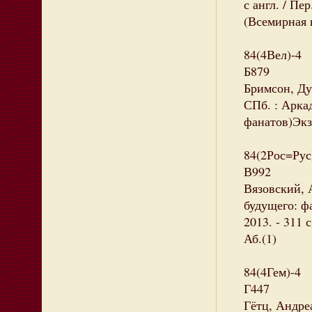
с англ. / Пер
(Всемирная 
84(4Вел)-4
Б879
Бримсон, Дуг
СПб. : Аркад
фанатов)Экзе
84(2Рос=Рус
В992
Вязовский, 
будущего: фа
2013. - 311 
Аб.(1)
84(4Гем)-4
Г447
Гётц, Андреа