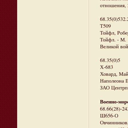
отношения, 2
68.35(0)532.
Т509
Тойфл, Робер
Тойфл. - М. 
Великой войн
68.35(0)5
Х-683
Ховард, Май
Наполеона II
ЗАО Центрпо
Военно-мор
68.66(28)-24
Ш656-О
Овчинников,