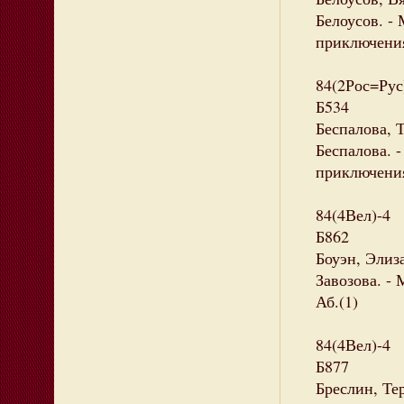
Белоусов. - 
приключения
84(2Рос=Рус
Б534
Беспалова, 
Беспалова. -
приключения
84(4Вел)-4
Б862
Боуэн, Элиза
Завозова. - 
Аб.(1)
84(4Вел)-4
Б877
Бреслин, Те