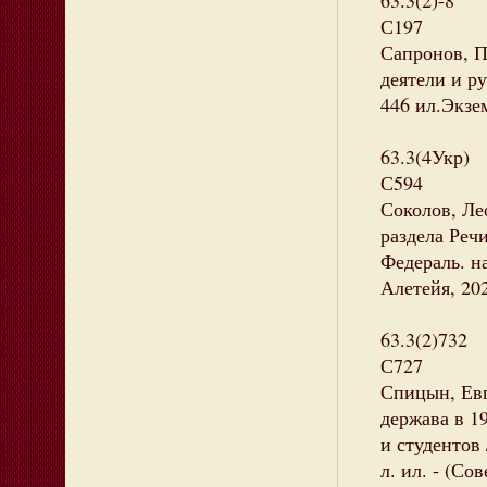
63.3(2)-8
С197
Сапронов, П
деятели и ру
446 ил.Экзем
63.3(4Укр)
С594
Соколов, Ле
раздела Реч
Федераль. н
Алетейя, 202
63.3(2)732
С727
Спицын, Евг
держава в 1
и студентов 
л. ил. - (Со