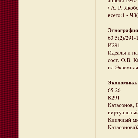
апреля 1940 
/ А. Р. Якоб
всего:1 - ЧЗ(
Этнографи
63.5(2)/291-
И291
Идеалы и па
сост. О.В. К
ил.Экземпляр
Экономика.
65.26
К291
Катасонов, 
виртуальный 
Книжный мир
Катасонова)