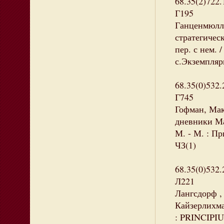
68.35(2)722.
Г195
Ганценмюлле
стратегичес
пер. с нем. 
с.Экземпляры
68.35(0)532.
Г745
Гофман, Мак
дневники Ма
М. - М. : Пр
ЧЗ(1)
68.35(0)532.
Л221
Лангсдорф ,
Кайзерлихмар
: PRINCIPIU