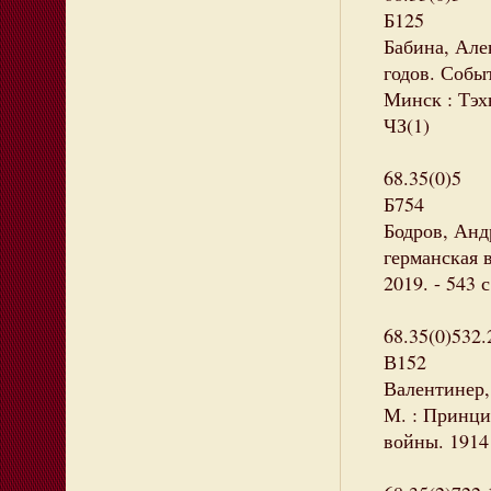
Б125
Бабина, Але
годов. Событ
Минск : Тэхн
ЧЗ(1)
68.35(0)5
Б754
Бодров, Анд
германская в
2019. - 543 
68.35(0)532.
В152
Валентинер,
М. : Принцип
войны. 1914 