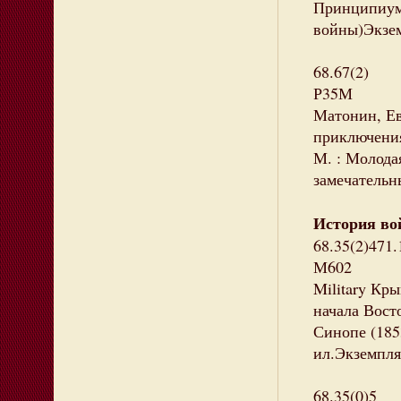
Принципиум,
войны)Экзем
68.67(2)
Р35М
Матонин, Ев
приключения
М. : Молодая
замечательн
История вой
68.35(2)471.
М602
Military Кр
начала Вост
Синопе (1853
ил.Экземпля
68.35(0)5