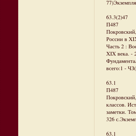
77)Экземпляр
63.3(2)47
П487
Покровский
России в XI
Часть 2 : В
XIX века. - 
Фундаментал
всего:1 - ЧЗ(
63.1
П487
Покровский,
классов. Ис
заметки. То
326 с.Экземп
63.1