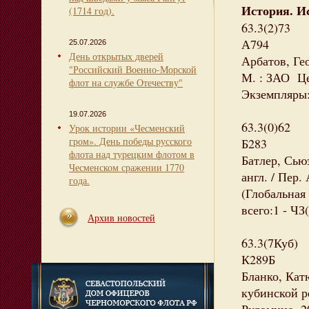
История. И
(1714 год).
63.3(2)73
А794
25.07.2026
День открытых дверей
Арбатов, Ге
"Российский Военно-Морской
М. : ЗАО Цен
флот на службе Отечеству"
Экземпляры: 
19.07.2026
63.3(0)62
Урок истории «Чесменский
гром». День победы русского
Б283
флота над турецким флотом в
Батлер, Сьюз
Чесменском сражении 1770
англ. / Пер.
года.
(Глобальная
всего:1 - ЧЗ(
Архив новостей
63.3(7Куб)
К289Б
Бланко, Кат
кубинской ре