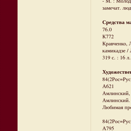
- М. : Молод
замечат. люд
Средства м
76.0
К772
Кравченко, 
камикадзе / 
319 с. : 16 
Художестве
84(2Рос=Рус
А621
Амлинский, 
Амлинский. -
Любимая про
84(2Рос=Рус
А795