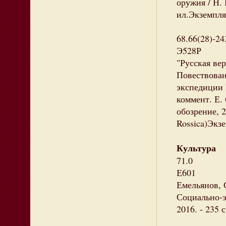
оружия / Н. 
ил.Экземпляр
68.66(28)-24
Э528Р
"Русская ве
Повествован
экспедиции Р
коммент. Е.
обозрение, 20
Rossica)Экзе
Культура
71.0
Е601
Емельянов, 
Социально-э
2016. - 235 