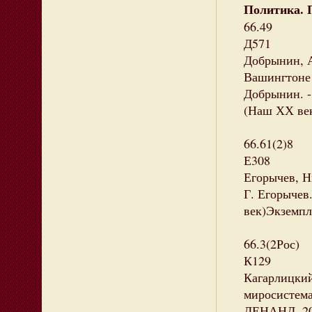
Политика. 
66.49
Д571
Добрынин, А
Вашингтоне 
Добрынин. - 
(Наш ХХ век
66.61(2)8
Е308
Егорычев, Н
Г. Егорычев
век)Экземпля
66.3(2Рос)
К129
Кагарлицкий
миросистема 
ЛЕНАНД, 202