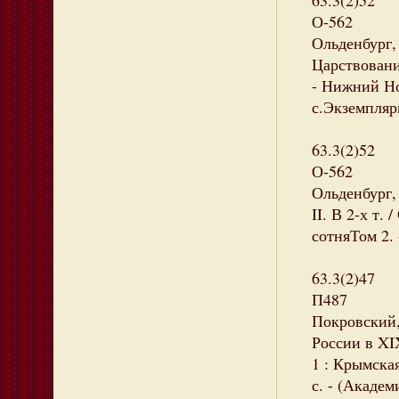
63.3(2)52
О-562
Ольденбург,
Царствование
- Нижний Нов
с.Экземпляры
63.3(2)52
О-562
Ольденбург,
II. В 2-х т.
сотняТом 2. 
63.3(2)47
П487
Покровский,
России в XI
1 : Крымская
с. - (Акаде