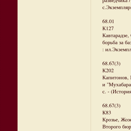
разведчика /
с.Экземпляры
68.01
К127
Кавтарадзе,
борьба за ба
: ил.Экземпл
68.67(3)
К202
Капитонов, 
и "Мухабарат
с. - (Истори
68.67(3)
К83
Крозье, Жоз
Второго бюро