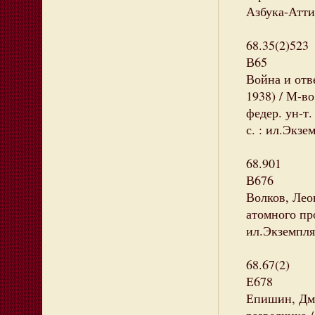
Азбука-Аттик
68.35(2)523
В65
Война и отв
1938) / М-в
федер. ун-т.
с. : ил.Экзе
68.901
В676
Волков, Ле
атомного про
ил.Экземпля
68.67(2)
Е678
Епишин, Дми