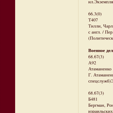
ил.Экземпляр
66.3(0)
Т407
Тилли, Чарль
с англ. / Пе
(Политическ
Военное дел
68.67(3)
А92
Атаманенко 
Г. Атаманенк
спецслужб)Э
68.67(3)
Б481
Бергман, Ро
израильских