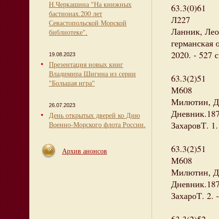
Н.Черкашина "На книжных
63.3(0)61
бастионах.200 лет
Л227
Севастопольской Морской
Ланник, Лео
библиотеке".
германская о
2020. - 527 с
19.08.2023
Презентация новых книг
Владимира Шигина из серии
63.3(2)51
"Большая игра"
М608
Милютин, Д
26.07.2023
Дневник.187
День открытых дверей ко Дню
ЗахаровТ. 1. 
Военно-Морского флота России.
63.3(2)51
Архив анонсов
М608
Милютин, Д
Дневник.187
ЗахароТ. 2. -