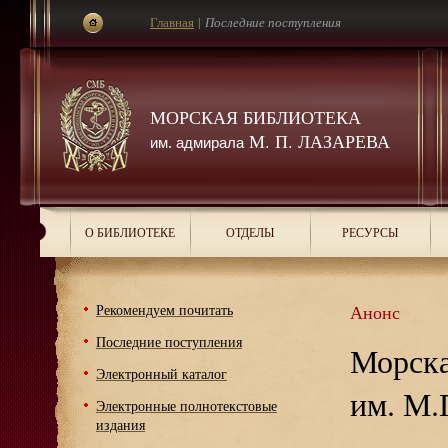
Главная
|
Последние поступления
МОРСКАЯ БИБЛИОТЕКА
М. П. ЛАЗАРЕВА
им. адмирала
О БИБЛИОТЕКЕ
ОТДЕЛЫ
РЕСУРСЫ
Рекомендуем почитать
Анонс
Последние поступления
Морска
Электронный каталог
им. М.
Электронные полнотекстовые
издания