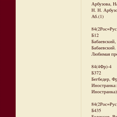
Арбузова, Н
Н. Н. Арбузо
Аб.(1)
84(2Рос=Рус
Б12
Бабаевский,
Бабаевский. 
Любимая про
84(4Фр)-4
Б372
Бегбедер, Фр
Иностранка: 
Иностранка)
84(2Рос=Рус
Б435
Белоусов, Вя