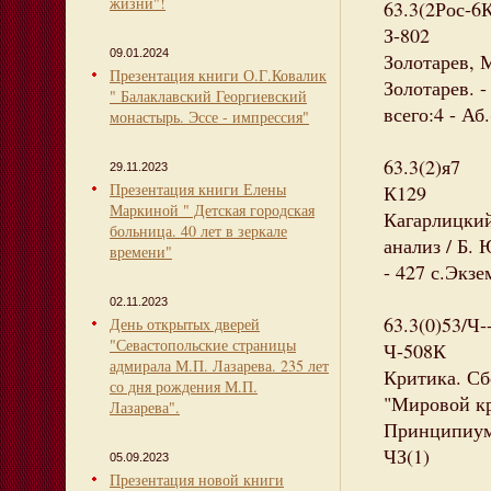
жизни"!
63.3(2Рос-6
З-802
09.01.2024
Золотарев, 
Презентация книги О.Г.Ковалик
Золотарев. -
" Балаклавский Георгиевский
всего:4 - Аб
монастырь. Эссе - импрессия"
63.3(2)я7
29.11.2023
Презентация книги Елены
К129
Маркиной " Детская городская
Кагарлицки
больница. 40 лет в зеркале
анализ / Б.
времени"
- 427 с.Экзе
02.11.2023
63.3(0)53/Ч-
День открытых дверей
"Севастопольские страницы
Ч-508К
адмирала М.П. Лазарева. 235 лет
Критика. Сб
со дня рождения М.П.
"Мировой кри
Лазарева".
Принципиум, 
ЧЗ(1)
05.09.2023
Презентация новой книги