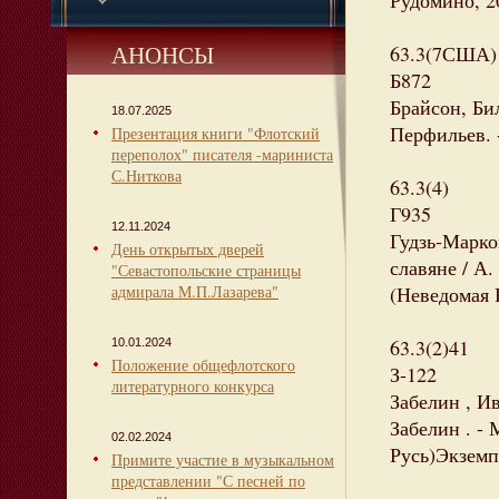
Рудомино, 20
АНОНСЫ
63.3(7США)
Б872
Брайсон, Бил
18.07.2025
Перфильев. -
Презентация книги "Флотский
переполох" писателя -мариниста
С.Ниткова
63.3(4)
Г935
12.11.2024
Гудзь-Марко
День открытых дверей
славяне / А.
"Севастопольские страницы
адмирала М.П.Лазарева"
(Неведомая 
63.3(2)41
10.01.2024
Положение общефлотского
З-122
литературного конкурса
Забелин , Ив
Забелин . - 
02.02.2024
Русь)Экземпл
Примите участие в музыкальном
представлении "С песней по