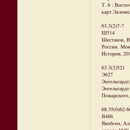
Т. 6 : Восточ
карт.Экземпл
63.3(2)7-7
Ш514
Шестаков, В
России. Мои
История, 201
63.3(2)521
Э627
Энгельгардт
Энгельгардт 
Пожарского, 
68.35(0)62-6
Я466
Якобсен, Ал