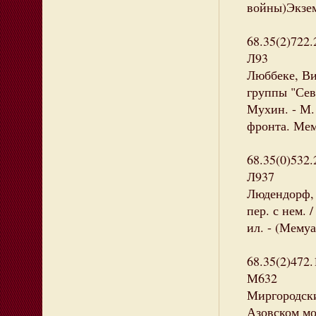
войны)Экзем
68.35(2)722.
Л93
Люббеке, Ви
группы "Севе
Мухин. - М. 
фронта. Мем
68.35(0)532.
Л937
Людендорф, 
пер. с нем. /
ил. - (Мему
68.35(2)472.
М632
Миргородски
Азовском мо