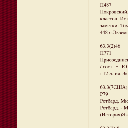
П487
Покровский,
классов. Ис
заметки. То
448 с.Экземп
63.3(2)46
П771
Присоединен
/ сост. Н. Ю
: 12 л. ил.Э
63.3(7США)
Р79
Ротбард, Мюр
Ротбард. - М
(История)Эк