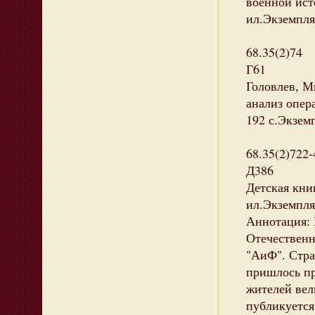
военной исто
ил.Экземпляр
68.35(2)74
Г61
Головлев, М
анализ опера
192 с.Экземп
68.35(2)722-
Д386
Детская книг
ил.Экземпляр
Аннотация: 
Отечественн
"АиФ". Стра
пришлось пр
жителей вел
публикуется