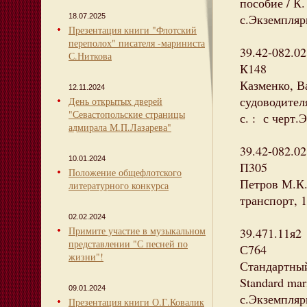
пособие / К.
с.Экземпляры
18.07.2025
Презентация книги "Флотский
переполох" писателя -мариниста
39.42-082.02
С.Ниткова
К148
Казменко, В
12.11.2024
судоводителя
День открытых дверей
"Севастопольские страницы
с. : с черт.
адмирала М.П.Лазарева"
39.42-082.02
10.01.2024
П305
Положение общефлотского
Петров М.К.
литературного конкурса
транспорт, 1
02.02.2024
Примите участие в музыкальном
39.471.11я2
представлении "С песней по
С764
жизни"!
Стандартный
Standard mari
09.01.2024
с.Экземпляры
Презентация книги О.Г.Ковалик