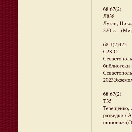
68.67(2)
Л838
Лузан, Никол
320 с. - (М
68.1(2)425
С28-О
Севастополь
библиотеки 
Севастополь
2023Экземпл
68.67(2)
Т35
Терещенко, 
разведки / А
шпионажа)Эк