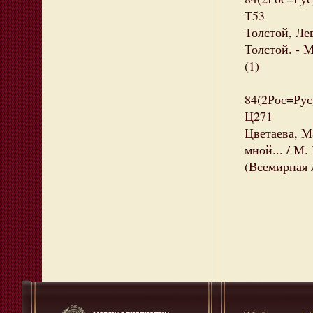
Т53
Толстой, Лев
Толстой. - М
(1)
84(2Рос=Рус
Ц271
Цветаева, М
мной... / М.
(Всемирная 