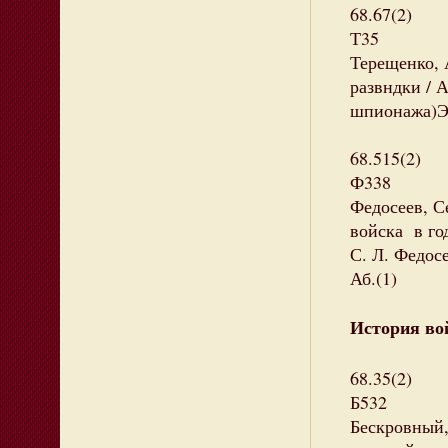
68.67(2)
Т35
Терещенко, 
развндки / А
шпионажа)Эк
68.515(2)
Ф338
Федосеев, С
войска в го
С. Л. Федосее
Аб.(1)
История вой
68.35(2)
Б532
Бескровный,