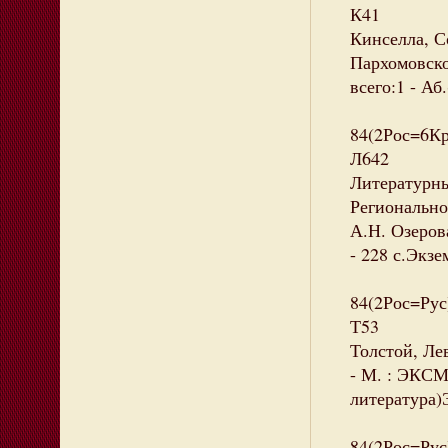
К41
Кинселла, Со
Пархомовско
всего:1 - Аб.
84(2Рос=6К
Л642
Литературны
Регионально
А.Н. Озерова
- 228 с.Экзе
84(2Рос=Рус
Т53
Толстой, Лев
- М. : ЭКСМО
литература)Э
84(2Рос=Рус