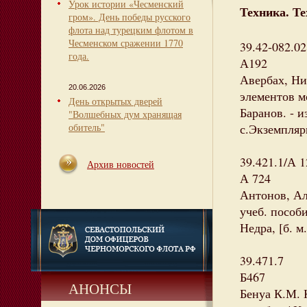
Урок истории «Чесменский
Техника. Те
гром». День победы русского
флота над турецким флотом в
Чесменском сражении 1770
39.42-082.02
года.
А192
Авербах, Н
20.06.2026
элементов м
День открытых дверей
Баранов. - из
"Волшебных дум хранящая
обитель"
с.Экземпляры
39.421.1/А 
Архив новостей
А 724
Антонов, Ал
учеб. пособ
Недра, [б. м
39.471.7
Б467
АНОНСЫ
Бенуа К.М. 