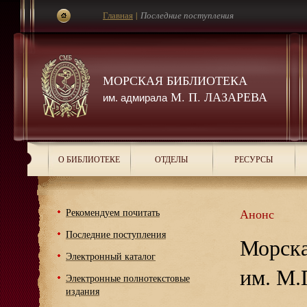
Главная
|
Последние поступления
МОРСКАЯ БИБЛИОТЕКА
М. П. ЛАЗАРЕВА
им. адмирала
О БИБЛИОТЕКЕ
ОТДЕЛЫ
РЕСУРСЫ
Рекомендуем почитать
Анонс
Последние поступления
Морска
Электронный каталог
им. М.
Электронные полнотекстовые
издания