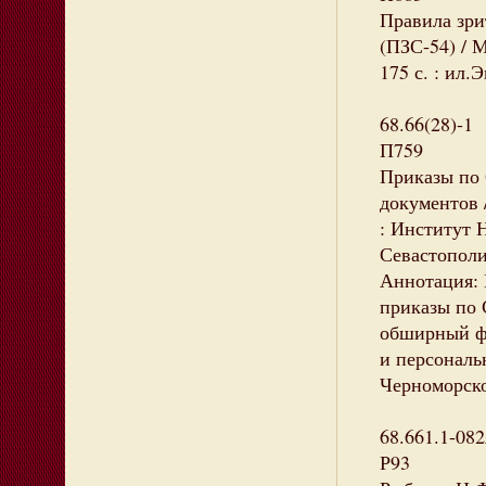
Правила зри
(ПЗС-54) / 
175 с. : ил.
68.66(28)-1
П759
Приказы по 
документов /
: Институт Н
Севастополи
Аннотация: 
приказы по 
обширный фа
и персональ
Черноморско
68.661.1-082
Р93