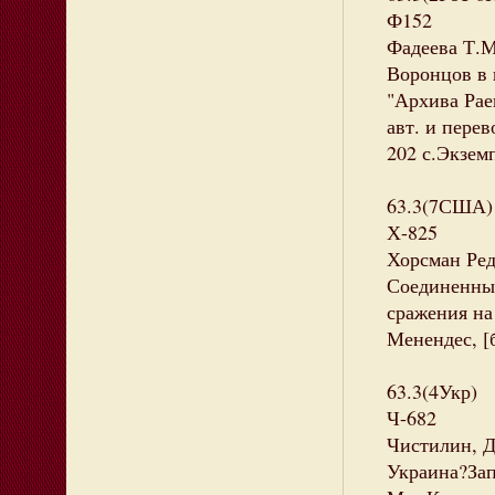
Ф152
Фадеева Т.М
Воронцов в 
"Архива Рае
авт. и перев
202 с.Экзем
63.3(7США)
Х-825
Хорсман Ре
Соединенны
сражения на 
Менендес, [б
63.3(4Укр)
Ч-682
Чистилин, Д
Украина?Зап