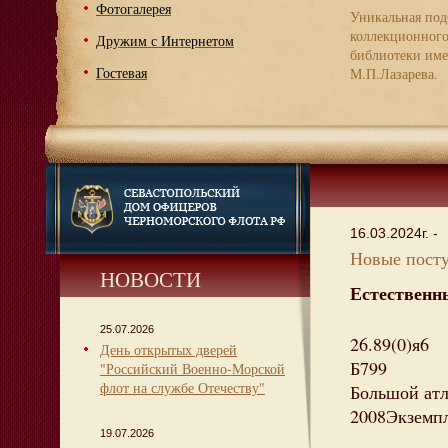
Фотогалерея
Уникальная под
коллекционног
Дружим с Интернетом
библиотеки име
Гостевая
М.П.Лазарева.
16.03.2024г. -
Новые посту
НОВОСТИ
Естественн
25.07.2026
26.89(0)я6
День открытых дверей
Б799
"Российский Военно-Морской
флот на службе Отечеству"
Большой атлас
2008Экземпля
19.07.2026