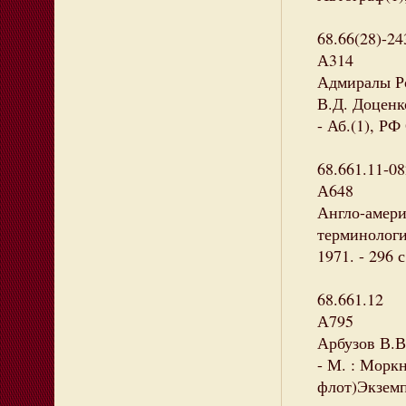
68.66(28)-24
А314
Адмиралы Ро
В.Д. Доценко
- Аб.(1), РФ
68.661.11-08
А648
Англо-амери
терминологи
1971. - 296 
68.661.12
А795
Арбузов В.В
- М. : Морк
флот)Экземп