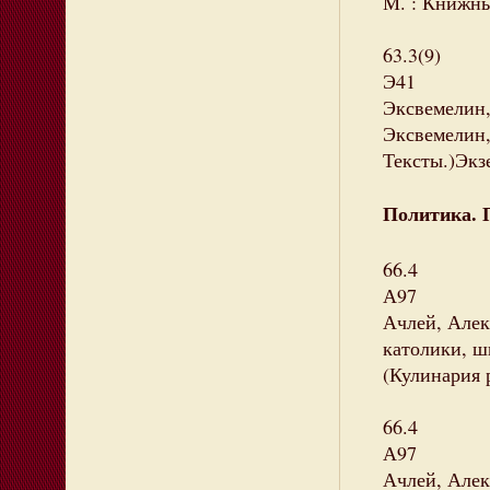
М. : Книжный
63.3(9)
Э41
Эксвемелин,
Эксвемелин, 
Тексты.)Экзе
Политика. 
66.4
А97
Ачлей, Алек
католики, ши
(Кулинария 
66.4
А97
Ачлей, Алек