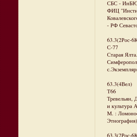
СБС - ИнБЮМ
ФИЦ "Инсти
Ковалевского
- РФ Севаст
63.3(2Рос-6
С-77
Старая Ялта
Симферополь 
с.Экземпляр
63.3(4Вел)
Т66
Тревельян, 
и культура А
М. : Ломонос
Этнография)
63.3(2Рос-6