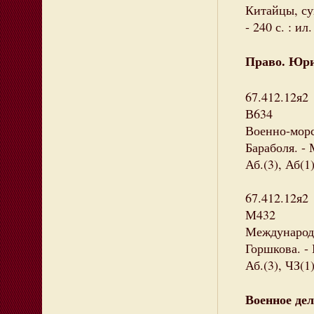
Китайцы, сун
- 240 с. : и
Право. Юри
67.412.12я2
В634
Военно-морс
Бараболя. - 
Аб.(3), Аб(1
67.412.12я2
М432
Международн
Горшкова. - 
Аб.(3), ЧЗ(1
Военное дел