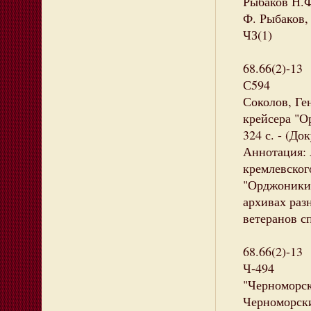
Рыбаков Н.Ф
Ф. Рыбаков, 
ЧЗ(1)
68.66(2)-13
С594
Соколов, Ге
крейсера "Ор
324 с. - (Д
Аннотация: 
кремлевског
"Орджоникид
архивах раз
ветеранов с
68.66(2)-13
Ч-494
"Черноморск
Черноморски