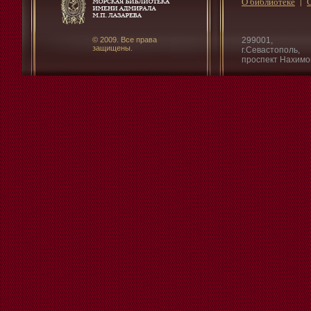
О библиотеке
© 2009. Все права
299001,
защищены.
г.Севастополь,
проспект Нахимо