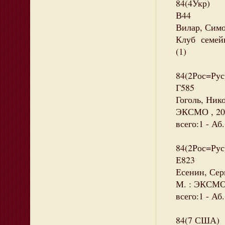
84(4Укр)
В44
Вилар, Симо
Клуб семейно
(1)
84(2Рос=Рус
Г585
Гоголь, Нико
ЭКСМО , 202
всего:1 - Аб.
84(2Рос=Рус
Е823
Есенин, Сер
М. : ЭКСМО,
всего:1 - Аб.
84(7 США)