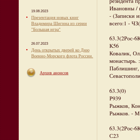
резидента п
Ивановны / пе
19.08.2023
- (Записки 
Презентация новых книг
всего:1 - ЧЗ(
Владимира Шигина из серии
"Большая игра"
63.3(2Рос-6
26.07.2023
К56
День открытых дверей ко Дню
Ковалик, Ол
Военно-Морского флота России.
монастырь. :
Паблишинг, 2
Архив анонсов
Севастополиа
63.3(0)
Р939
Рыжков, Кон
Рыжков. - М.
63.3(2Рос-6
С23