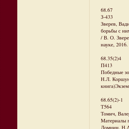
68.67
З-433
Зверев, Вад
борьбы с ни
/ В. О. Звер
науке, 2016.
68.35(2)4
П413
Победные зо
Н.Л. Коршуно
книга)Экземп
68.65(2)-1
Т564
Томич, Вале
Материалы п
Домнин, Н.А