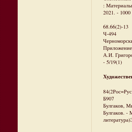
: Материалы 
2021. - 1000
68.66(2)-13
Ч-494
Черноморски
Приложение 
А.И. Григоро
- 5/19(1)
Художестве
84(2Рос=Рус
Б907
Булгаков, М
Булгаков. - 
литература)Э