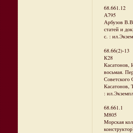
68.661.12
А795
Арбузов В.В
статей и док
с. : ил.Экзе
68.66(2)-13
К28
Касатонов,
восьмая. П
Советского 
Касатонов, Т
: ил.Экземпл
68.661.1
М805
Морская кол
конструктор