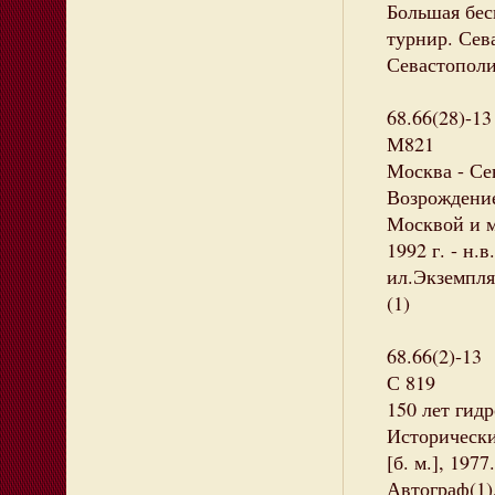
Большая бес
турнир. Сева
Севастополи
68.66(28)-13
М821
Москва - Се
Возрождение
Москвой и м
1992 г. - н.в
ил.Экземпляр
(1)
68.66(2)-13
С 819
150 лет гид
Исторический
[б. м.], 197
Автограф(1)