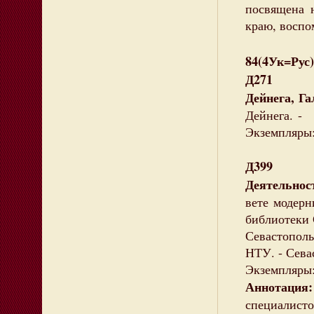
посвящена 
краю, воспо
84(4Ук=Рус)
Д271
Дейнега, Г
Дейнега. - 
Экземпляры:
Д399
Деятельнос
вете модерн
библиотеки 
Севастополь
НТУ. - Севас
Экземпляры: 
Аннотация
специалис