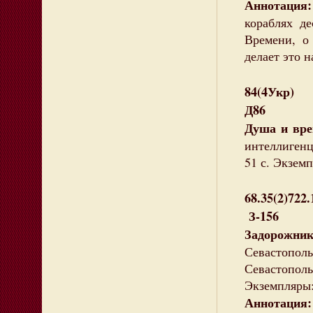
Аннотация:
кораблях де
Времени, о
делает это н
84(4Укр)
Д86
Душа и в
интеллигенц
51 с. Экземп
68.35(2)722
З-156
Задорожни
Севастопол
Севастопо
Экземпляры:
Аннотация