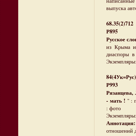
написанные 
выпуска авт
68.35(2)712
Р895
Русское сло
из Крыма и
диаспоры в 
Экземпляры:
84(4Ук=Рус)
Р993
Рязанцева,
- мать !
" :
: фото
Экземпляры: 
Аннотация:
отношений д