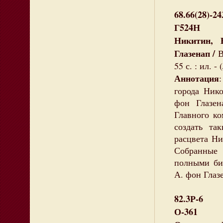
68.66(28)-24
Г524Н
Никитин, 
Глазенап /
В
55 с. : ил. 
Аннотация
города Ник
фон Глазен
Главного ко
создать та
расцвета Ни
Собранные
полными би
А. фон Глаз
82.3Р-6
О-361