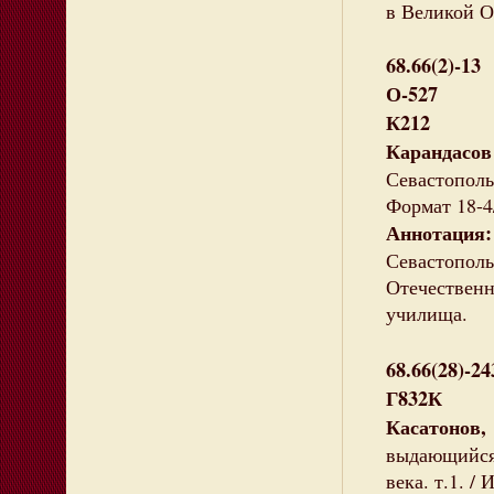
в Великой О
68.66(2)-13
О-527
К212
Карандас
Севастополь,
Формат 18-4
Аннотация:
Севастопол
Отечественн
училища.
68.66(28)-24
Г832К
Касатонов,
выдающийся 
века. т.1. / 