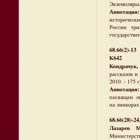
Экземпляры: 
Аннотация:
историческ
России тр
государстве
68.66(2)-13
К642
Кондрачук
рассказов и 
2010. - 175 
Аннотаци
посвящен л
на линкорах
68.66(28)-2
Лазарев 
Министерс