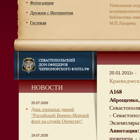
Фотогалерея
Уникальная под
коллекционног
Дружим с Интернетом
библиотеки име
Гостевая
М.П.Лазарева.
20.01.2011г. -
Краеведческа
НОВОСТИ
А168
Аброщенко
25.07.2026
Севастополя
День открытых дверей
- Севастопол
"Российский Военно-Морской
флот на службе Отечеству"
Экземпляры:
Аннотация
19.07.2026
инженера - 