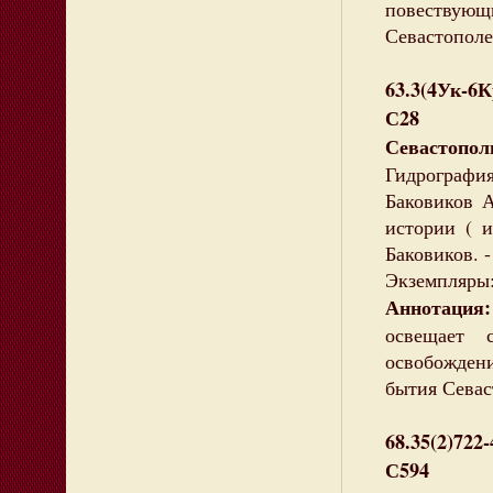
повествую
Севастополе
63.3(4Ук-6
С28
Севастопол
Гидрографи
Баковиков А
истории ( и
Баковиков. -
Экземпляры:
Аннотация:
освещает 
освобождени
бытия Севас
68.35(2)722
С594