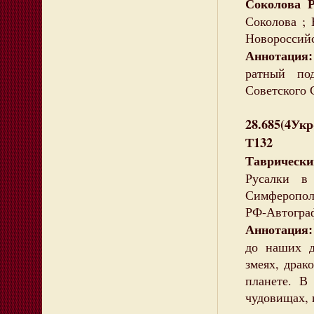
Соколова Р
Соколова ; 
Новороссийск
Аннотация:
ратный по
Советского 
28.685(4Ук
Т132
Таврическ
Русалки в
Симферополь
РФ-Автогра
Аннотация
до наших д
змеях, драк
планете. В
чудовищах, 