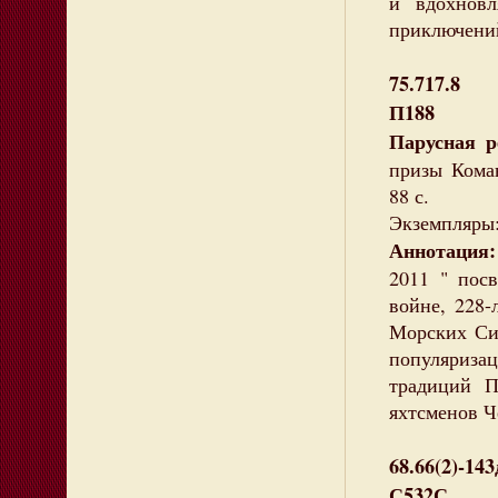
и вдохнов
приключени
75.717.8
П188
Парусная р
призы Кома
88 с.
Экземпляры:
Аннотация:
2011 " пос
войне, 228-
Морских Си
популяриза
традиций П
яхтсменов Ч
68.66(2)-143
С532С