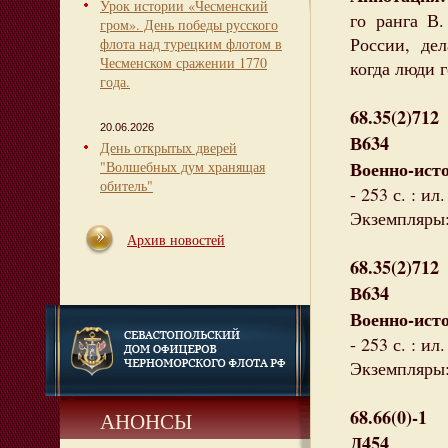
Урок истории «Чесменский
го ранга В
гром». День победы русского
России, де
флота над турецким флотом в
Чесменском сражении 1770
когда люди 
года.
68.35(2)712
20.06.2026
В634
День открытых дверей
Военно-ист
"Волшебных дум хранящая
обитель"
- 253 с. : ил.
Экземпляры: 
Архив новостей
68.35(2)712
В634
Военно-ист
- 253 с. : ил.
Экземпляры: 
68.66(0)-1
АНОНСЫ
Д454