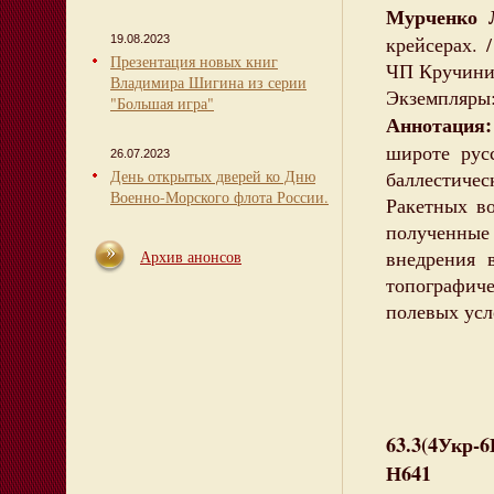
Мурченко Л
крейсерах. 
19.08.2023
Презентация новых книг
ЧП Кручинин,
Владимира Шигина из серии
Экземпляры:
"Большая игра"
Аннотация:
широте рус
26.07.2023
День открытых дверей ко Дню
баллестичес
Военно-Морского флота России.
Ракетных во
полученны
внедрения 
Архив анонсов
топографич
полевых усл
63.3(4Укр-
Н641