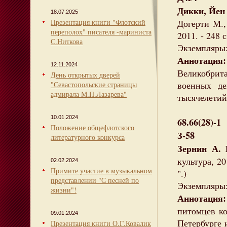
Дикки, Йен 
18.07.2025
Презентация книги "Флотский
Догерти М.,
переполох" писателя -мариниста
2011. - 248 с
С.Ниткова
Экземпляры: 
Аннотация:
12.11.2024
Великобрит
День открытых дверей
военных д
"Севастопольские страницы
адмирала М.П.Лазарева"
тысячелетий
10.01.2024
68.66(28)-1
Положение общефлотского
З-58
литературного конкурса
Зернин А. 
культура, 20
02.02.2024
Примите участие в музыкальном
".)
представлении "С песней по
Экземпляры: 
жизни"!
Аннотация:
питомцев ко
09.01.2024
Петербурге 
Презентация книги О.Г.Ковалик