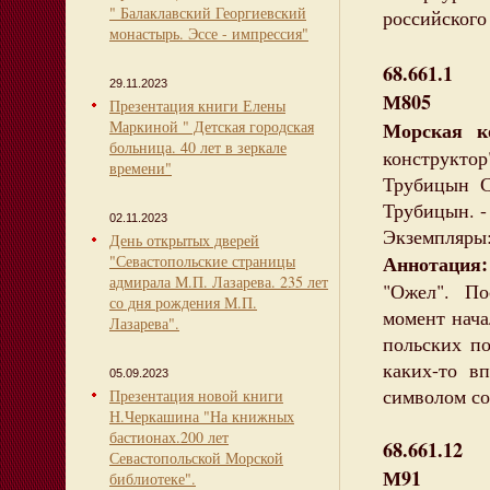
" Балаклавский Георгиевский
российского
монастырь. Эссе - импрессия"
68.661.1
29.11.2023
М805
Презентация книги Елены
Маркиной " Детская городская
Морская к
больница. 40 лет в зеркале
конструктор"
времени"
Трубицын С
Трубицын. - 2
02.11.2023
Экземпляры:
День открытых дверей
Аннотация:
"Севастопольские страницы
адмирала М.П. Лазарева. 235 лет
"Ожел". По
со дня рождения М.П.
момент нач
Лазарева".
польских по
каких-то в
05.09.2023
символом со
Презентация новой книги
Н.Черкашина "На книжных
бастионах.200 лет
68.661.12
Севастопольской Морской
М91
библиотеке".