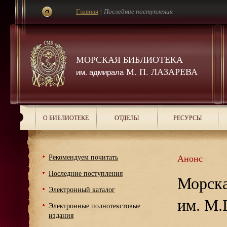
Главная
|
Последние поступления
МОРСКАЯ БИБЛИОТЕКА
М. П. ЛАЗАРЕВА
им. адмирала
О БИБЛИОТЕКЕ
ОТДЕЛЫ
РЕСУРСЫ
Рекомендуем почитать
Анонс
Последние поступления
Морска
Электронный каталог
им. М.
Электронные полнотекстовые
издания