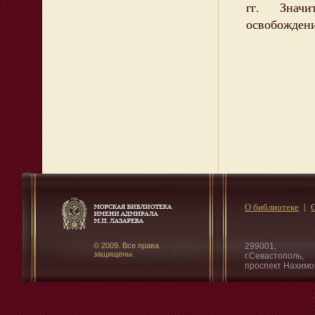
гг. Значи
освобожден
О библиотеке
© 2009. Все права
299001,
защищены.
г.Севастополь,
проспект Нахимо