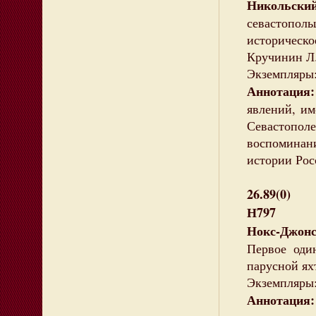
Никольски
севастопол
историческо
Кручинин Л. 
Экземпляры:
Аннотация:
явлений, им
Севастопол
воспоминан
истории Рос
26.89(0)
Н797
Нокс-Джонс
Первое один
парусной яхт
Экземпляры:
Аннотация: