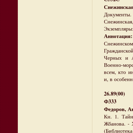
Снежинска
Документы
Снежинская, 
Экземпляры: 
Аннотация:
Снежинскому
Гражданско
Черных и А
Военно-морс
всем, кто и
и, в особен
26.89(00)
Ф333
Федоров, А
Кн. 1. Тай
Жбанова. - Х
(Библиотека