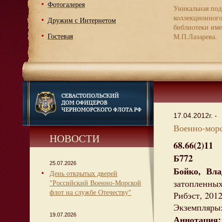
Фотогалерея
Уникальная под
коллекционног
Дружим с Интернетом
библиотеки име
Гостевая
М.П.Лазарева.
17.04.2012г. -
Военно-морс
НОВОСТИ
68.66(2)11
Б772
25.07.2026
Бойко, Вла
День открытых дверей
затопленных 
"Российский Военно-Морской
флот на службе Отечеству"
Рибэст, 2012.
Экземпляры:
19.07.2026
Аннотация: