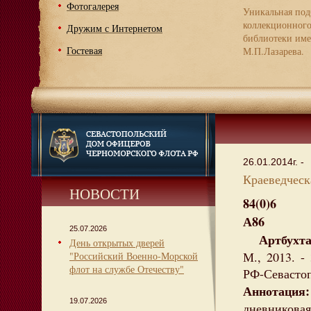
Фотогалерея
Уникальная под
коллекционног
Дружим с Интернетом
библиотеки име
Гостевая
М.П.Лазарева.
26.01.2014г. -
Краеведческа
НОВОСТИ
84(0)6
А86
25.07.2026
Артбухта :
День открытых дверей
М., 2013. -
"Российский Военно-Морской
флот на службе Отечеству"
РФ-Севастоп
Аннотация:
19.07.2026
дневникова