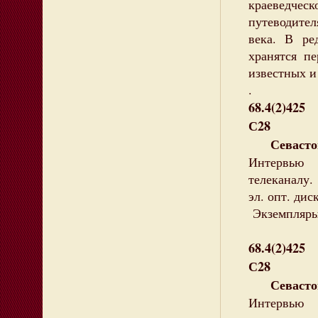
краеведчес
путеводител
века. В ре
хранятся п
известных и
.
68.4(2)425
С28
Севастопо
Интервью 
телеканалу.
эл. опт. дис
Экземпляры:
68.4(2)425
С28
Севастопо
Интервью 