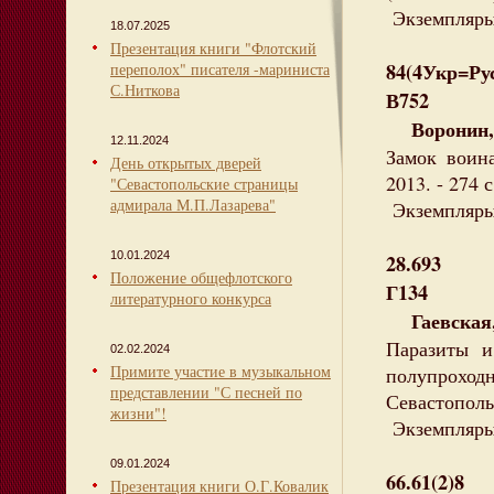
Экземпляры:
18.07.2025
Презентация книги "Флотский
84(4Укр=Ру
переполох" писателя -мариниста
С.Ниткова
В752
Воронин, 
12.11.2024
Замок воина
День открытых дверей
2013. - 274 
"Севастопольские страницы
адмирала М.П.Лазарева"
Экземпляры: 
10.01.2024
28.693
Положение общефлотского
Г134
литературного конкурса
Гаевская, 
Паразиты и
02.02.2024
Примите участие в музыкальном
полупрохо
представлении "С песней по
Севастополь
жизни"!
Экземпляры:
09.01.2024
66.61(2)8
Презентация книги О.Г.Ковалик