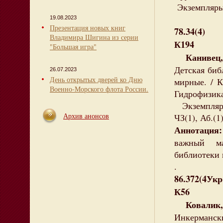
Экземпляры:
19.08.2023
Презентация новых книг
78.34(4)
Владимира Шигина из серии
К194
"Большая игра"
Канивец, 
Детская биб
26.07.2023
День открытых дверей ко Дню
мирные. / 
Военно-Морского флота России.
Гидрофизика 
Экземпляры
Архив анонсов
ЧЗ(1), Аб.(1
Аннотация
важный ма
библиотеки 
.
86.372(4Ук
К56
Ковалик, 
Инкерманск