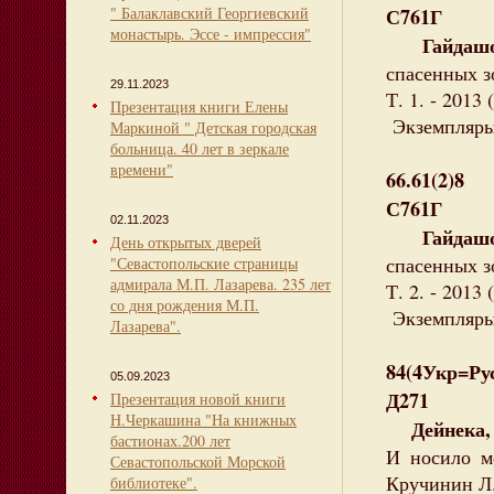
" Балаклавский Георгиевский
С761Г
монастырь. Эссе - импрессия"
Гайдашов
спасенных з
29.11.2023
Т. 1. - 2013 
Презентация книги Елены
Экземпляры:
Маркиной " Детская городская
больница. 40 лет в зеркале
времени"
66.61(2)8
С761Г
02.11.2023
Гайдашов
День открытых дверей
спасенных з
"Севастопольские страницы
адмирала М.П. Лазарева. 235 лет
Т. 2. - 2013 
со дня рождения М.П.
Экземпляры:
Лазарева".
84(4Укр=Рус
05.09.2023
Д271
Презентация новой книги
Н.Черкашина "На книжных
Дейнека, 
бастионах.200 лет
И носило ме
Севастопольской Морской
Кручинин Л.Ю
библиотеке".