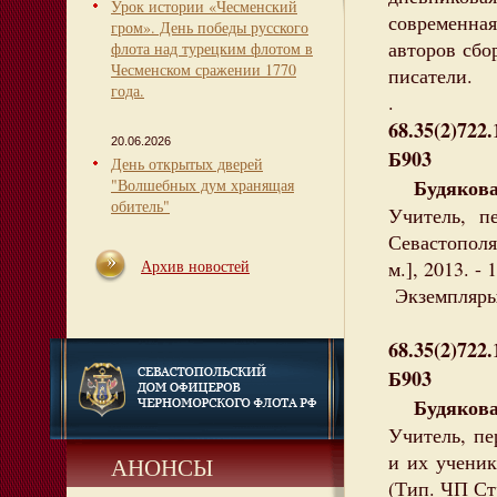
Урок истории «Чесменский
современна
гром». День победы русского
авторов сбо
флота над турецким флотом в
Чесменском сражении 1770
писатели.
года.
.
68.35(2)722
20.06.2026
Б903
День открытых дверей
Будякова,
"Волшебных дум хранящая
обитель"
Учитель, п
Севастополя 
Архив новостей
м.], 2013. - 1
Экземпляры:
68.35(2)722
Б903
Будякова,
Учитель, пе
и их ученик
АНОНСЫ
(Тип. ЧП Стр