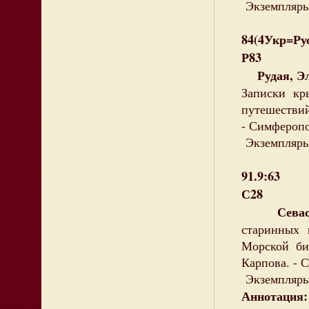
Экземпляры:
84(4Укр=Ру
Р83
Рудая, Эл
Записки кр
путешествий
- Симферопол
Экземпляры:
91.9:63
С28
Севастоп
старинных 
Морской би
Карпова. - С
Экземпляры: 
Аннотация: