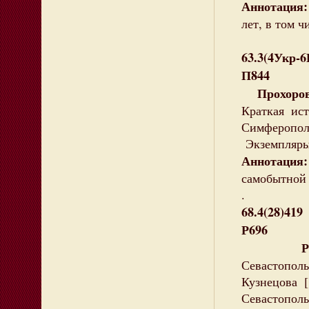
Аннотация:
лет, в том ч
63.3(4Укр-
П844
Прохоров,
Краткая ис
Симферополь 
Экземпляры:
Аннотация:
самобытной 
.
68.4(28)419
Р696
Романти
Севастопол
Кузнецова [
Севастополь,