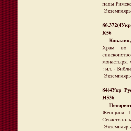
папы Римског
Экземпляры:
86.372(4Ук
К56
Ковалик, 
Храм во 
епископство
монастыря. /
: ил. - Библи
Экземпляры:
84(4Укр=Рус
Н536
Непорент,
Женщина. П
Севастополь 
Экземпляры: