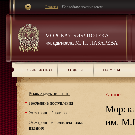
Главная
|
Последние поступления
МОРСКАЯ БИБЛИОТЕКА
М. П. ЛАЗАРЕВА
им. адмирала
О БИБЛИОТЕКЕ
ОТДЕЛЫ
РЕСУРСЫ
Рекомендуем почитать
Анонс
Последние поступления
Морска
Электронный каталог
им. М.
Электронные полнотекстовые
издания