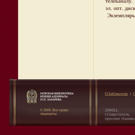
телеканалу.
эл. опт. дис
Экземпляры:
О библиотеке
© 2009. Все права
299001,
защищены.
г.Севастополь,
проспект Нахимо