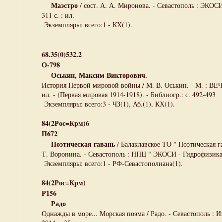
Маэстро
/ сост. А. А. Миронова. - Севастополь : ЭКОСИ
311 с. : ил.
Экземпляры: всего:1 - КХ(1).
68.35(0)532.2
О-798
Оськин, Максим Викторович.
История Первой мировой войны / М. В. Оськин. - М. : ВЕЧЕ,
ил. - (Первая мировая 1914-1918). - Библиогр.: с. 492-493
Экземпляры: всего:3 - ЧЗ(1), Аб.(1), КХ(1).
84(2Рос=Крм)6
П672
Поэтическая гавань
/ Балаклавское ТО " Поэтическая г
Т. Воронина. - Севастополь : НПЦ " ЭКОСИ - Гидрофизика ",
Экземпляры: всего:1 - РФ-Севастополиана(1).
84(2Рос=Крм)
Р156
Радо
Однажды в море... Морская поэма / Радо. - Севастополь : 