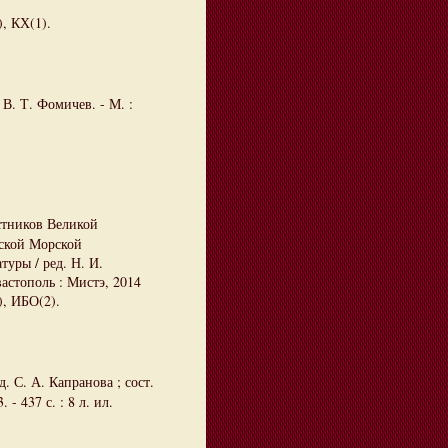
, КХ(1).
. В. Т. Фомичев. - М. :
стников Великой
ьской Морской
туры / ред. Н. И.
вастополь : Мистэ, 2014
), ИБО(2).
д. С. А. Капранова ; сост.
- 437 с. : 8 л. ил.