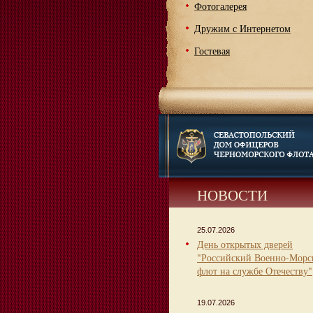
Фотогалерея
Дружим с Интернетом
Гостевая
НОВОСТИ
25.07.2026
День открытых дверей
"Российский Военно-Морс
флот на службе Отечеству"
19.07.2026