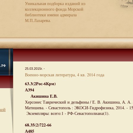
Уникальная подборка изданий из
коллекционного фонда Морской
библиотеки имени адмирала
М.П.Лазарева.
25.03.2015г. -
Военно-морская литература, 4 кв. 2014 года
63.3(2Рос-6Крм)
А394
Акишина Е.В.
Херсонес Таврический и дельфины / Е. В. Акишина, А. А. З
Матишева. - Севастополь : ЭКОСИ-Гидрофизика, 2014. - 15 
кой
Экземпляры: всего:1 - РФ-Севастополиана(1).
68.35(2)722-66
А485