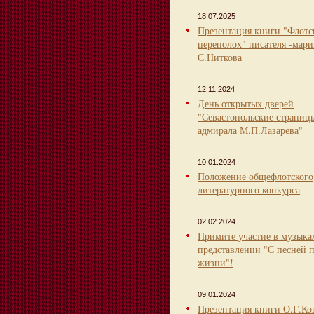
18.07.2025
Презентация книги "Флот
переполох" писателя -мари
С.Ниткова
12.11.2024
День открытых дверей
"Севастопольские страниц
адмирала М.П.Лазарева"
10.01.2024
Положение общефлотского
литературного конкурса
02.02.2024
Примите участие в музыка
представлении "С песней 
жизни"!
09.01.2024
Презентация книги О.Г.Ко