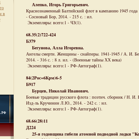
й
Алепко, Игорь Григорьевич.
го
Краснознаменный Балтийский флот в кампанию 1945 года :
м в
- Сосновый Бор, 2014. - 215 с. : ил.
0
Экземпляры: всего:1 - ЧЗ(1).
68.35(2)722-424
Б379
Бегунова, Алла Игоревна.
Ангелы смерти. Женщины - снайперы. 1941-1945 / А. И. Бе
2014. - 316 с. : 8 л. ил. - (Военные тайны ХХ века)
Экземпляры: всего:1 - РФ-Автограф(1).
84(2Рос=6Крм)6-5
Б917
Бурцев, Николай Иванович.
Боевые традиции русского флота : поэтич. сборник / Н. И. 
Изд-ль Кручинин Л.Ю., 2014. - 242 с. : ил.
Экземпляры: всего:1 - РФ-Автограф(1).
68.66(28)11
Д224
25-я годовщина гибели атомной подводной лодки "К