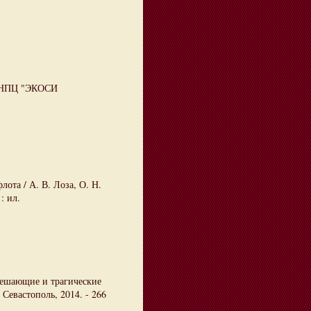
 : НПЦ "ЭКОСИ
ота / А. В. Лоза, О. Н.
: ил.
 решающие и трагические
 Севастополь, 2014. - 266