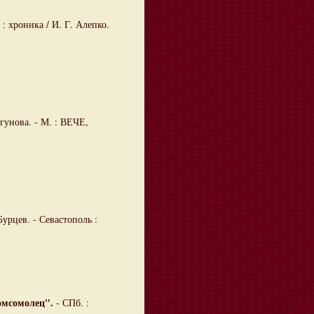
 хроника / И. Г. Алепко.
гунова. - М. : ВЕЧЕ,
Бурцев. - Севастополь :
омсомолец".
- СПб. :