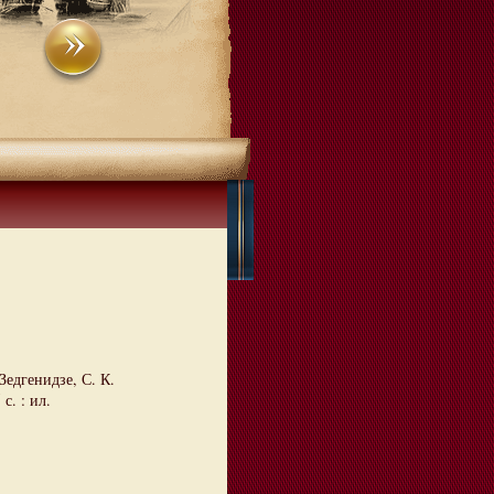
едгенидзе, С. К.
с. : ил.