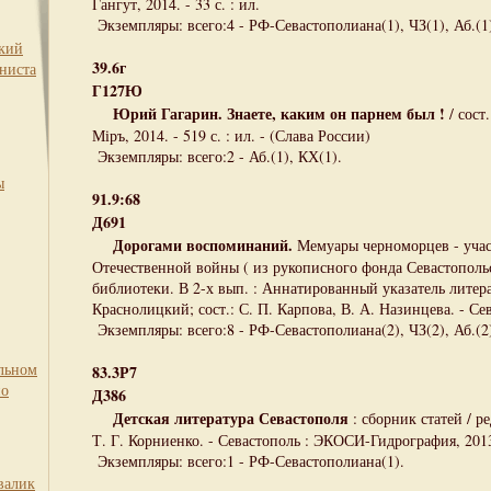
Гангут, 2014. - 33 с. : ил.
Экземпляры: всего:4 - РФ-Севастополиана(1), ЧЗ(1), Аб.(1)
ский
39.6г
ниста
Г127Ю
Юрий Гагарин. Знаете, каким он парнем был !
/ сост
Міръ, 2014. - 519 с. : ил. - (Слава России)
Экземпляры: всего:2 - Аб.(1), КХ(1).
ы
91.9:68
Д691
Дорогами воспоминаний.
Мемуары черноморцев - уча
Отечественной войны ( из рукописного фонда Севастопол
библиотеки. В 2-х вып. : Аннатированный указатель литера
Краснолицкий; сост.: С. П. Карпова, В. А. Назинцева. - Се
Экземпляры: всего:8 - РФ-Севастополиана(2), ЧЗ(2), Аб.(2
льном
83.3Р7
по
Д386
Детская литература Севастополя
: сборник статей / ре
Т. Г. Корниенко. - Севастополь : ЭКОСИ-Гидрография, 2013. 
Экземпляры: всего:1 - РФ-Севастополиана(1).
валик