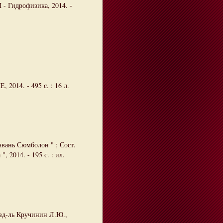
 - Гидрофизика, 2014. -
 2014. - 495 с. : 16 л.
авань Сюмболон " ; Сост.
 2014. - 195 с. : ил.
Изд-ль Кручинин Л.Ю.,