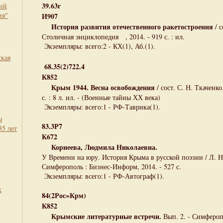
39.63г
кий
ия"
И907
История развития отечественного ракетостроения
/ с
Столичная энциклопедия , 2014. - 919 с. : ил.
Экземпляры: всего:2 - КХ(1), Аб.(1).
ская
68.35(2)722.4
К852
Крым 1944. Весна освобождения
/ сост. С. Н. Ткаченко
с. : 8 л. ил. - (Военные тайны ХХ века)
Экземпляры: всего:1 - РФ-Таврика(1).
ы
83.3Р7
35 лет
К672
Корнеева, Людмила Николаевна.
У Времени на юру. История Крыма в русской поэзии / Л. Н.
Симферополь : Бизнес-Информ, 2014. - 527 с.
Экземпляры: всего:1 - РФ-Автограф(1).
х
84(2Рос=Крм)
К852
Крымские литературные встречи.
Вып. 2. - Симфероп