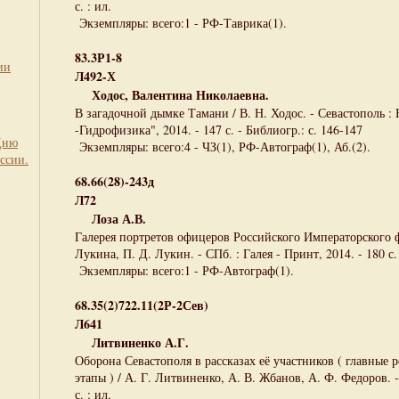
с. : ил.
Экземпляры: всего:1 - РФ-Таврика(1).
83.3Р1-8
ии
Л492-Х
Ходос, Валентина Николаевна.
В загадочной дымке Тамани / В. Н. Ходос. - Севастополь
-Гидрофизика", 2014. - 147 с. - Библиогр.: с. 146-147
Дню
Экземпляры: всего:4 - ЧЗ(1), РФ-Автограф(1), Аб.(2).
ссии.
68.66(28)-243д
Л72
Лоза А.В.
Галерея портретов офицеров Российского Императорского фл
Лукина, П. Д. Лукин. - СПб. : Галея - Принт, 2014. - 180 с. 
Экземпляры: всего:1 - РФ-Автограф(1).
68.35(2)722.11(2Р-2Сев)
Л641
Литвиненко А.Г.
Оборона Севастополя в рассказах её участников ( главные
этапы ) / А. Г. Литвиненко, А. В. Жбанов, А. Ф. Федоров. -
с. : ил.