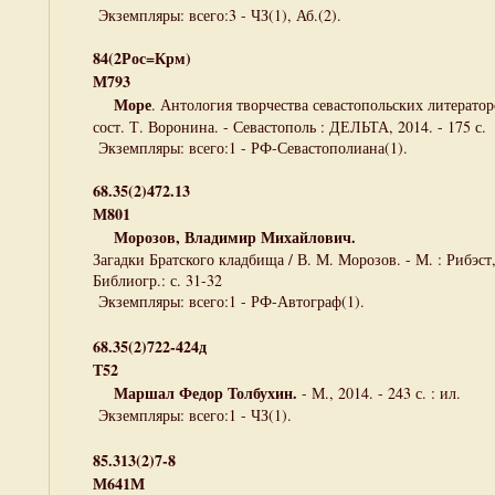
Экземпляры: всего:3 - ЧЗ(1), Аб.(2).
84(2Рос=Крм)
М793
Море
. Антология творчества севастопольских литераторо
сост. Т. Воронина. - Севастополь : ДЕЛЬТА, 2014. - 175 с.
Экземпляры: всего:1 - РФ-Севастополиана(1).
68.35(2)472.13
М801
Морозов, Владимир Михайлович.
Загадки Братского кладбища / В. М. Морозов. - М. : Рибэст, 2
Библиогр.: с. 31-32
Экземпляры: всего:1 - РФ-Автограф(1).
68.35(2)722-424д
Т52
Маршал Федор Толбухин.
- М., 2014. - 243 с. : ил.
Экземпляры: всего:1 - ЧЗ(1).
85.313(2)7-8
М641М