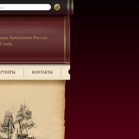
йших библиотек России.
2 году.
РТНЕРЫ
КОНТАКТЫ