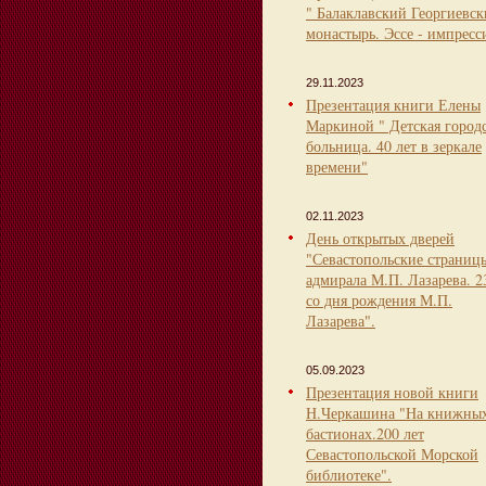
" Балаклавский Георгиевс
монастырь. Эссе - импресс
29.11.2023
Презентация книги Елены
Маркиной " Детская город
больница. 40 лет в зеркале
времени"
02.11.2023
День открытых дверей
"Севастопольские страниц
адмирала М.П. Лазарева. 2
со дня рождения М.П.
Лазарева".
05.09.2023
Презентация новой книги
Н.Черкашина "На книжны
бастионах.200 лет
Севастопольской Морской
библиотеке".