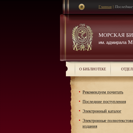
Главная
|
Последние
МОРСКАЯ Б
М.
им. адмирала
О БИБЛИОТЕКЕ
ОТДЕЛ
Рекомендуем почитать
Последние поступления
Электронный каталог
Электронные полнотекстов
издания