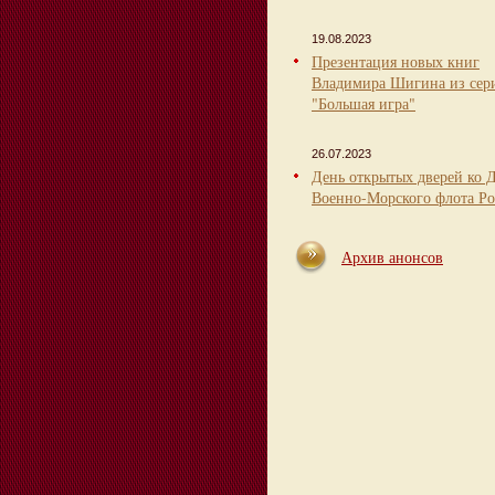
19.08.2023
Презентация новых книг
Владимира Шигина из сер
"Большая игра"
26.07.2023
День открытых дверей ко 
Военно-Морского флота Ро
Архив анонсов