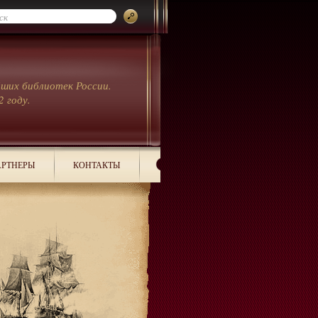
йших библиотек России.
2 году.
РТНЕРЫ
КОНТАКТЫ