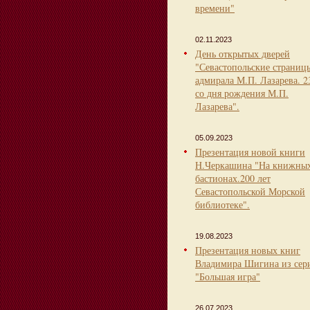
времени"
02.11.2023
День открытых дверей
"Севастопольские страниц
адмирала М.П. Лазарева. 2
со дня рождения М.П.
Лазарева".
05.09.2023
Презентация новой книги
Н.Черкашина "На книжны
бастионах.200 лет
Севастопольской Морской
библиотеке".
19.08.2023
Презентация новых книг
Владимира Шигина из сер
"Большая игра"
26.07.2023