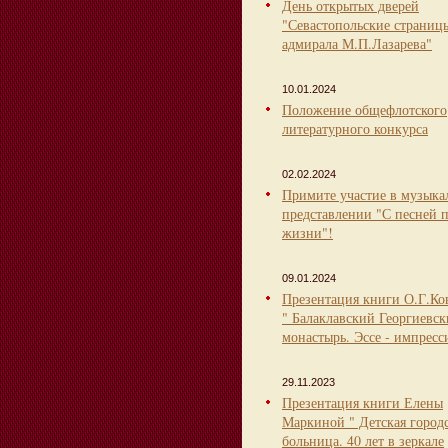
День открытых дверей
"Севастопольские страниц
адмирала М.П.Лазарева"
10.01.2024
Положение общефлотского
литературного конкурса
02.02.2024
Примите участие в музыка
представлении "С песней 
жизни"!
09.01.2024
Презентация книги О.Г.Ко
" Балаклавский Георгиевс
монастырь. Эссе - импресс
29.11.2023
Презентация книги Елены
Маркиной " Детская город
больница. 40 лет в зеркале