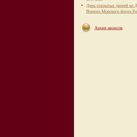
День открытых дверей ко 
Военно-Морского флота Ро
Архив анонсов