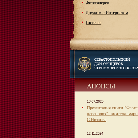
Фотогалерея
Дружим с Интернетом
Гостевая
АНОНСЫ
18.07.2025
Презентация книги "Флот
переполох" писателя -мари
С.Ниткова
12.11.2024