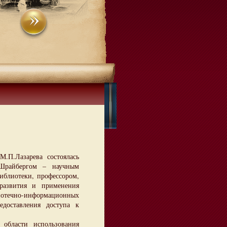
.П.Лазарева состоялась
 Шрайбергом – научным
иблиотеки, профессором,
 развития и применения
иотечно-информационных
доставления доступа к
бласти использования