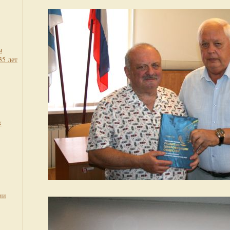
ы
35 лет
х
ии