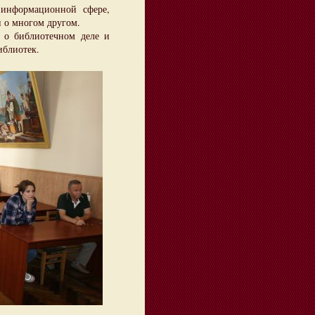
-информационной сфере,
и о многом другом.
 о библиотечном деле и
иблиотек.