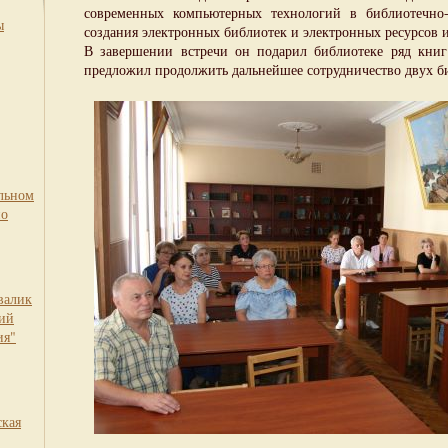
современных компьютерных технологий в библиотечно
ы
создания электронных библиотек и электронных ресурсов 
В завершении встречи он подарил библиотеке ряд книг
предложил продолжить дальнейшее сотрудничество двух б
льном
по
валик
кий
ия"
ская