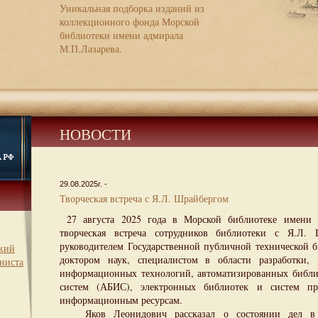
Уникальная подборка изданий из
коллекционного фонда Морской
библиотеки имени адмирала
М.П.Лазарева.
НОВОСТИ
29.08.2025г. -
Творческая встреча с Я.Л. Шрайбергом
27 августа 2025 года в Морской библиотеке имени М
творческая встреча сотрудников библиотеки с Я.Л.
руководителем Государственной публичной технической б
ский
доктором наук, специалистом в области разработки,
ниста
информационных технологий, автоматизированных библ
систем (АБИС), электронных библиотек и систем пре
информационным ресурсам.
Яков Леонидович рассказал о состоянии дел в о