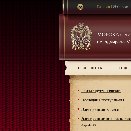
Главная
|
Новости
МОРСКАЯ Б
М.
им. адмирала
О БИБЛИОТЕКЕ
ОТДЕЛ
Рекомендуем почитать
Последние поступления
Электронный каталог
Электронные полнотекстов
издания