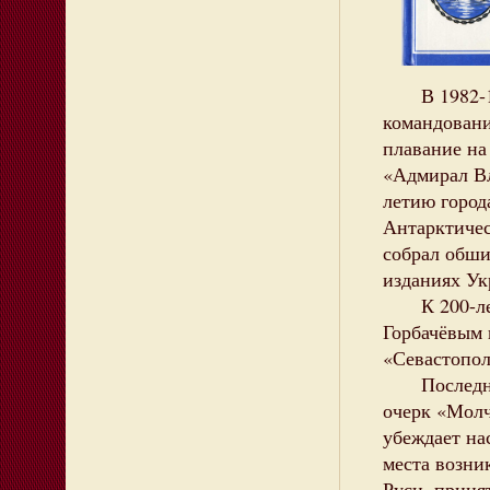
В 1982-198
командовани
плавание на
«Адмирал Вл
летию город
Антарктичес
собрал обши
изданиях Ук
К 200-лети
Горбачёвым 
«Севастопол
Последней 
очерк «Молч
убеждает на
места возни
Руси, приня