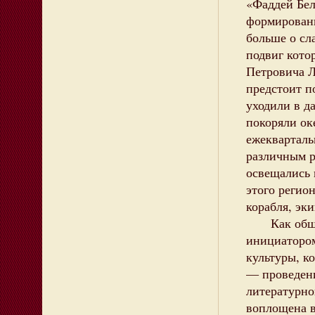
«Фаддей Бел
формировани
больше о сл
подвиг кото
Петровича Ла
предстоит п
уходили в д
покоряли ок
ежекварталь
различным р
освещались 
этого регио
корабля, эк
Как общест
инициатором
культуры, к
— проведени
литературно
воплощена в