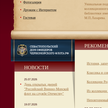
Фотогалерея
Уникальная под
коллекционног
Дружим с Интернетом
библиотеки име
Гостевая
М.П.Лазарева.
РЕКОМЕН
История, запе
НОВОСТИ
Классика и со
25.07.2026
Коллекции Ре
День открытых дверей
"Российский Военно-Морской
Из коллекции 
флот на службе Отечеству"
Неповторимый
19.07.2026