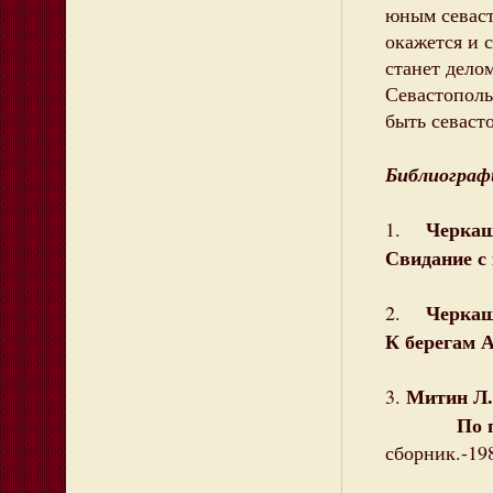
юным севаст
окажется и 
станет дело
Севастополь
быть севаст
Библиограф
Черкаш
1.
Свидание с
Черкаш
2.
К берегам 
Митин Л.
3.
По пути Б
сборник.-19