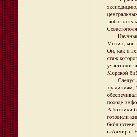
экспедицию,
центральных
любознатель
Севастополя
Научным ру
Митин, конт
Он, как и Г
стаж которо
участники э
Морской биб
Следуя 
традициям, 
обеспечивал
походе инф
Работники б
готовили кн
библиотеки 
(«Адмирал 