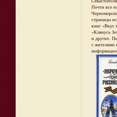
Севастополя 
Почти все е
Черноморско
страницы ис
книг «Вкус
«Клянусь Зе
и других. П
с жителями 
информацио