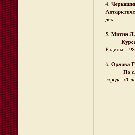
Черкашин
4.
Антарктиче
дек.
Митин Л.
5.
Курсами 
Родины.-198
Орлова Г
6.
По следа
города.-//Сл