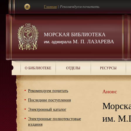
Главная
|
Рекомендуем почитать
МОРСКАЯ БИБЛИОТЕКА
М. П. ЛАЗАРЕВА
им. адмирала
О БИБЛИОТЕКЕ
ОТДЕЛЫ
РЕСУРСЫ
Рекомендуем почитать
Анонс
Последние поступления
Морска
Электронный каталог
им. М.
Электронные полнотекстовые
издания