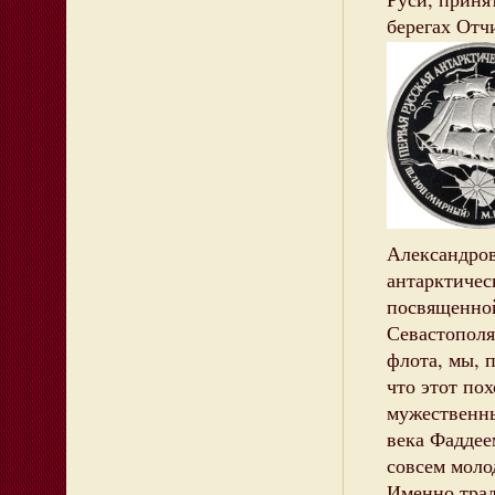
берегах Отч
Александро
антарктичес
посвященно
Севастополя
флота, мы, 
что этот по
мужественн
века Фаддее
совсем мол
Именно тра