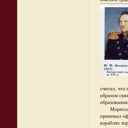
считал, что
образом свя
образования
Мореплават
прививал оф
кораблях хо