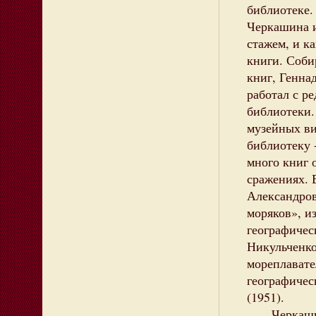
библиотеке.
Черкашина и
стажем, и к
книги. Соби
книг, Генна
работал с р
библиотеки.
музейных ви
библиотеку 
много книг 
сражениях. 
Александров
моряков», из
географичес
Никульченко
мореплавате
географичес
(1951).
Черкашин в