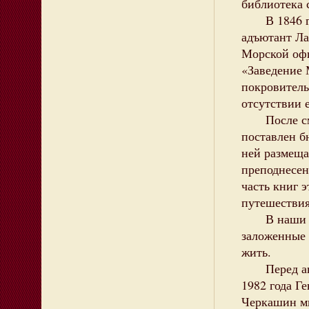
библиотека 
В 1846 год
адъютант Ла
Морской офи
«Заведение 
покровитель
отсутствии 
После смер
поставлен б
ней размеща
преподнесен
часть книг 
путешествия
В наши дн
заложенные
жить.
Перед ант
1982 года Г
Черкашин м