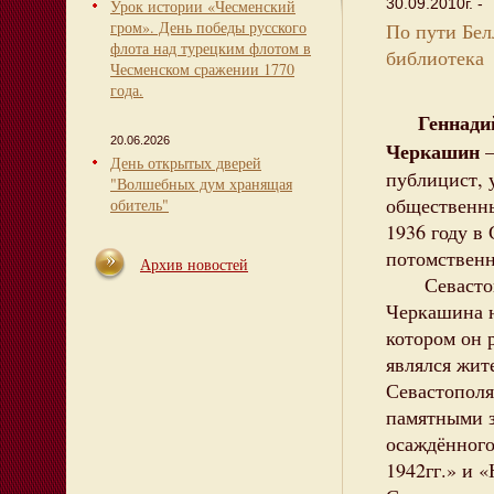
30.09.2010г. -
Урок истории «Чесменский
гром». День победы русского
По пути Бел
флота над турецким флотом в
библиотека
Чесменском сражении 1770
года.
Геннади
20.06.2026
Черкашин
—
День открытых дверей
публицист, 
"Волшебных дум хранящая
общественны
обитель"
1936 году в 
потомственн
Архив новостей
Севастопо
Черкашина н
котором он 
являлся жит
Севастополя
памятными 
осаждённого
1942гг.» и