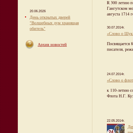
R 300 летию п
Гангутском м
20.06.2026
августа 1714 г
День открытых дверей
"Волшебных дум хранящая
обитель"
30.07.2014г.
«Слово о Шу
Посвящается 8
Архив новостей
писателя, режи
24.07.2014г.
«Слово о фло
к 110-летию с
Флота Н.Г. Ку
22.05.2014г.
Де
пи