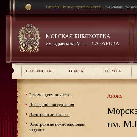
Главная
|
Рекомендуем почитать
|
Календарь знаме
МОРСКАЯ БИБЛИОТЕКА
М. П. ЛАЗАРЕВА
им. адмирала
О БИБЛИОТЕКЕ
ОТДЕЛЫ
РЕСУРСЫ
Рекомендуем почитать
Анонс
Последние поступления
Морска
Электронный каталог
им. М.
Электронные полнотекстовые
издания