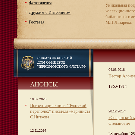
Фотогалерея
Уникальная под
коллекционног
Дружим с Интернетом
библиотеки име
Гостевая
М.П.Лазарева.
04.03.2018г.
Нестор Алоиз
АНОНСЫ
1863-1914
18.07.2025
Презентация книги "Флотский
переполох" писателя -мариниста
28.12.2017г.
С.Ниткова
«Солдатский 
Степанович
12.11.2024
28 декабря 189