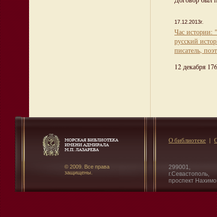
17.12.2013г.
Час истории:
русский истор
писатель, поэ
12 декабря 17
О библиотеке
© 2009. Все права
299001,
защищены.
г.Севастополь,
проспект Нахимо