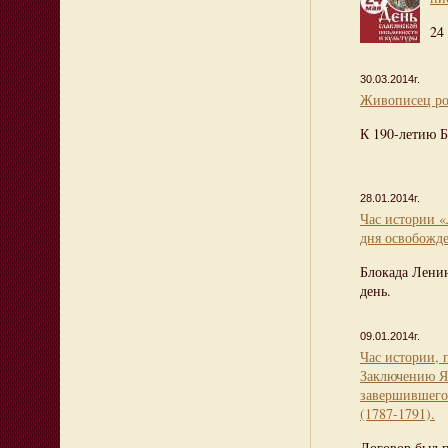
24
30.03.2014г.
Живописец ро
К 190-летию 
28.01.2014г.
Час истории «
дня освобожд
Блокада Ленин
день.
09.01.2014г.
Час истории,
Заключению Я
завершившего
(1787-1791).
Договор был п