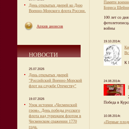
Памяти военн
День открытых дверей ко Дню
Бориса Шейн
Военно-Морского флота России.
100 лет со дн
фотолетописц
Архив анонсов
войны
19.10.2014г.
Ки
Вс
НОВОСТИ
К 
25.07.2026
День открытых дверей
"Российский Военно-Морской
24.08.2014г.
флот на службе Отечеству"
19.07.2026
Победа в Курс
Урок истории «Чесменский
гром». День победы русского
флота над турецким флотом в
10.08.2014г.
Чесменском сражении 1770
«Первые плоды
года.