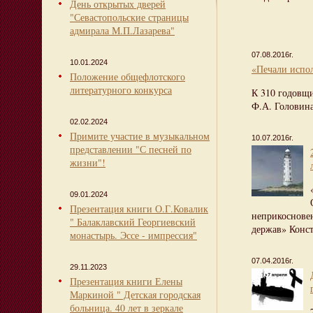
День открытых дверей
"Севастопольские страницы
адмирала М.П.Лазарева"
07.08.2016г.
10.01.2024
«Печали испо
Положение общефлотского
литературного конкурса
К 310 годовщ
Ф.А. Головина
02.02.2024
Примите участие в музыкальном
10.07.2016г.
представлении "С песней по
жизни"!
09.01.2024
Презентация книги О.Г.Ковалик
неприкоснове
" Балаклавский Георгиевский
держав» Конс
монастырь. Эссе - импрессия"
07.04.2016г.
29.11.2023
Презентация книги Елены
Маркиной " Детская городская
больница. 40 лет в зеркале