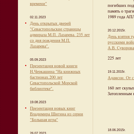
времени"
погибших под
память о траг
1989 года АП
02.11.2023
День открытых дверей
"Севастопольские страницы
20.12.2015г.
адмирала М.П. Лазарева. 235 лет
День взятия т
со дня рождения М.П.
русскими вой
Лазарева".
А.В. Суворова
225 лет
05.09.2023
Презентация новой книги
Н.Черкашина "На книжных
19.11.2015г.
бастионах.200 лет
Адамсон. От с
Севастопольской Морской
160 лет скуль
библиотеке".
Затопленным 
19.08.2023
Презентация новых книг
Владимира Шигина из серии
"Большая игра"
18.06.2015г.
26.07.2023