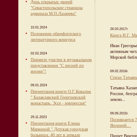
День открытых дверей
"Севастопольские страницы
адмирала М.П.Лазарева"
10.01.2024
26.03.2017г.
Положение общефлотского
Книга И.Г. Ма
литературного конкурса
Иван Григорье
активным чит
02.02.2024
Морской библ
Примите участие в музыкальном
представлении "С песней по
жизни"!
09.02.2016г.
Стихи Татьян
09.01.2024
Татьяна Халае
Презентация книги О.Г.Ковалик
России, безг
" Балаклавский Георгиевский
землю...
монастырь. Эссе - импрессия"
09.09.2015г.
29.11.2023
Посвящается 
Презентация книги Елены
Японией…
Маркиной " Детская городская
больница. 40 лет в зеркале
Пишет Виктор