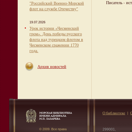
Писатель - ист
"Российский Военно-Морской
флот на службе Отечеству"
19.07.2026
Урок истории «Чесменский
гром». День победы русского
флота над турецким флотом в
Чесменском сражении 1770
года.
Архив новостей
О библиотеке
© 2009. Все права
299001,