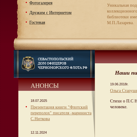
Фотогалерея
Уникальная под
коллекционног
Дружим с Интернетом
библиотеки име
Гостевая
М.П.Лазарева.
Наши пи
АНОНСЫ
19.06.2018г.
Ольга Старуш
Стихи о П.С Н
18.07.2025
человеке.
Презентация книги "Флотский
переполох" писателя -мариниста
С.Ниткова
12.11.2024