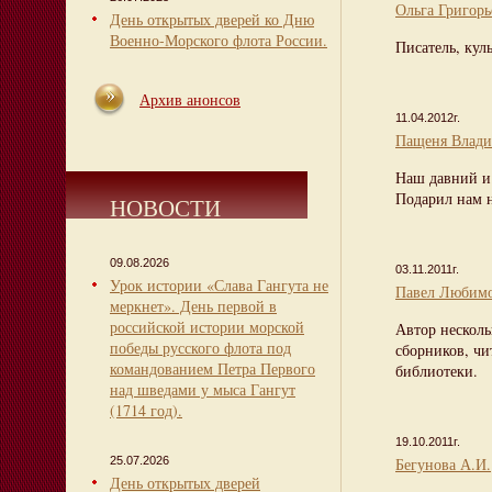
Ольга Григорь
День открытых дверей ко Дню
Военно-Морского флота России.
Писатель, кул
Архив анонсов
11.04.2012г.
Пащеня Влади
Наш давний и
Подарил нам н
НОВОСТИ
09.08.2026
03.11.2011г.
Урок истории «Слава Гангута не
Павел Любим
меркнет». День первой в
российской истории морской
Автор несколь
победы русского флота под
сборников, чи
командованием Петра Первого
библиотеки.
над шведами у мыса Гангут
(1714 год).
19.10.2011г.
25.07.2026
Бегунова А.И.
День открытых дверей