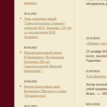
времени"
обозреватель 
02.11.2023
День открытых дверей
"Севастопольские страницы
адмирала М.П. Лазарева. 235 лет
со дня рождения М.П.
Лазарева".
23.10.2014г.
«Пример для 
05.09.2023
25 октября 201
Презентация новой книги
поэту, писат
Н.Черкашина "На книжных
Тарасенко.
бастионах.200 лет
Севастопольской Морской
библиотеке".
01.09.2013г.
Алла Кармаза.
19.08.2023
Автор поэтиче
Презентация новых книг
собой наедине
Владимира Шигина из серии
белых…», «Шт
"Большая игра"
08.01.2013г.
26.07.2023