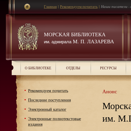
Главная
|
Рекомендуем почитать
|
Наши писатели -
МОРСКАЯ БИБЛИОТЕКА
М. П. ЛАЗАРЕВА
им. адмирала
О БИБЛИОТЕКЕ
ОТДЕЛЫ
РЕСУРСЫ
Рекомендуем почитать
Анонс
Последние поступления
Морска
Электронный каталог
им. М.
Электронные полнотекстовые
издания